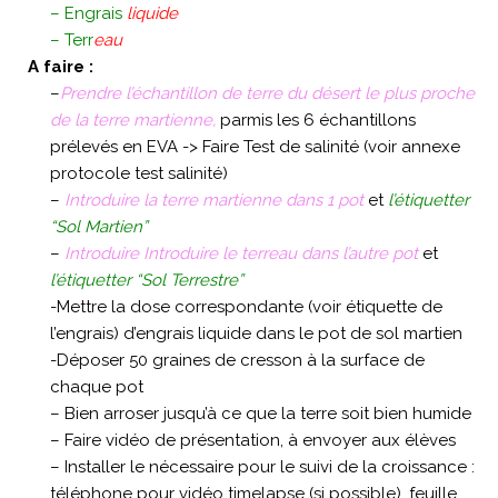
– Engrais
liquide
– Terr
eau
A faire :
–
Prendre l’échantillon de terre du désert le plus proche
de la terre martienne,
parmis les 6 échantillons
prélevés en EVA -> Faire Test de salinité (voir annexe
protocole test salinité)
–
Introduire la terre martienne dans 1 pot
et
l’étiquetter
“Sol Martien”
–
Introduire Introduire le terreau dans l’autre pot
et
l’étiquetter “Sol Terrestre”
-Mettre la dose correspondante (voir étiquette de
l’engrais) d’engrais liquide dans le pot de sol martien
-Déposer 50 graines de cresson à la surface de
chaque pot
– Bien arroser jusqu’à ce que la terre soit bien humide
– Faire vidéo de présentation, à envoyer aux élèves
– Installer le nécessaire pour le suivi de la croissance :
téléphone pour vidéo timelapse (si possible), feuille