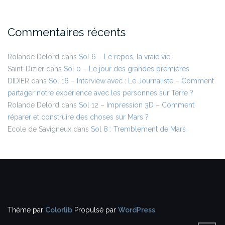
Commentaires récents
Rolande Delord
dans
Sol 6 – Le repos, la vraie vie
Saint-Dizier
dans
Sol 0 – Le jour des grandes premières
DIDIER
dans
Sol 16 – Interview avec : Le Journaliste – Comment
partager notre expérience avec les personnes sur Terre ?
Rolande Delord
dans
Sol 12 – Impression 3D – Comment
réparer et construire des choses sur Mars ?
Ecole de Savigneux
dans
Sol 8 : Tremblement de Mars
Thème par
Colorlib
Propulsé par
WordPress