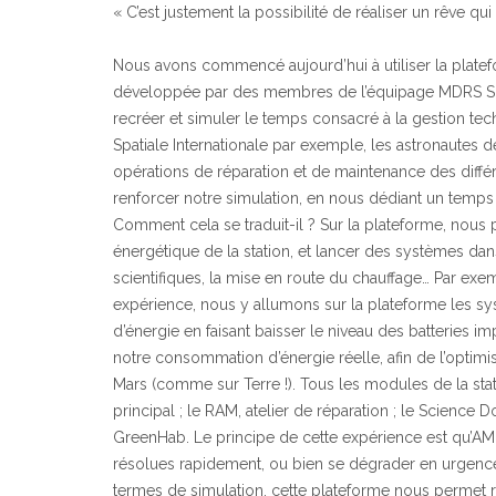
« C’est justement la possibilité de réaliser un rêve qui
Nous avons commencé aujourd’hui à utiliser la plate
développée par des membres de l’équipage MDRS SUP
recréer et simuler le temps consacré à la gestion techn
Spatiale Internationale par exemple, les astronautes d
opérations de réparation et de maintenance des diff
renforcer notre simulation, en nous dédiant un temps à
Comment cela se traduit-il ? Sur la plateforme, nou
énergétique de la station, et lancer des systèmes d
scientifiques, la mise en route du chauffage… Par ex
expérience, nous y allumons sur la plateforme les s
d’énergie en faisant baisser le niveau des batteries i
notre consommation d’énergie réelle, afin de l’optim
Mars (comme sur Terre !). Tous les modules de la statio
principal ; le RAM, atelier de réparation ; le Science
GreenHab. Le principe de cette expérience est qu’AMI
résolues rapidement, ou bien se dégrader en urgences
termes de simulation, cette plateforme nous permet 