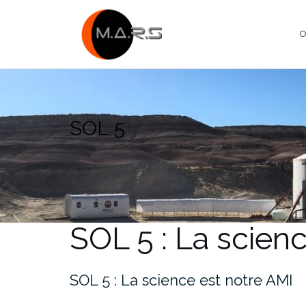
Skip
to
O
content
SOL 5
SOL 5 : La scien
SOL 5 : La science est notre AMI