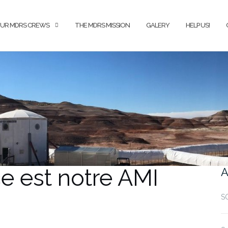
UR MDRS CREWS
THE MDRS MISSION
GALERY
HELP US!
ce est notre AMI
A
S