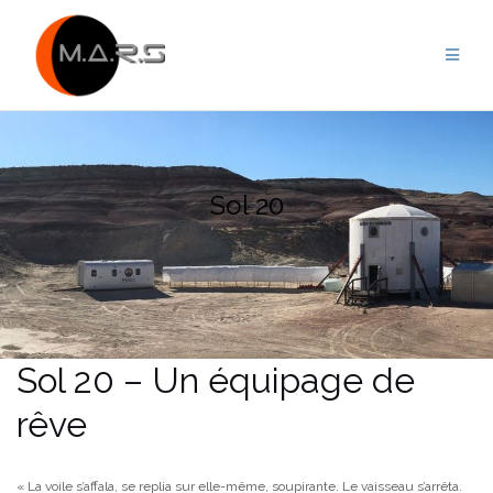
Skip
to
content
Sol 20
Sol 20 – Un équipage de
rêve
« La voile s’affala, se replia sur elle-même, soupirante. Le vaisseau s’arrêta.