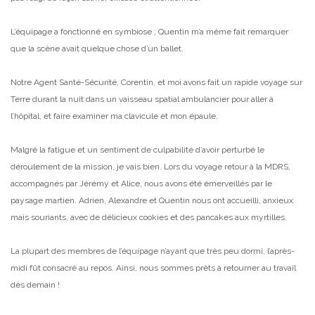
L’équipage a fonctionné en symbiose ; Quentin m’a même fait remarquer
que la scène avait quelque chose d’un ballet.
Notre Agent Santé-Sécurité, Corentin, et moi avons fait un rapide voyage sur
Terre durant la nuit dans un vaisseau spatial ambulancier pour aller à
l’hôpital, et faire examiner ma clavicule et mon épaule.
Malgré la fatigue et un sentiment de culpabilité d’avoir perturbé le
déroulement de la mission, je vais bien. Lors du voyage retour à la MDRS,
accompagnés par Jérémy et Alice, nous avons été émerveillés par le
paysage martien. Adrien, Alexandre et Quentin nous ont accueilli, anxieux
mais souriants, avec de délicieux cookies et des pancakes aux myrtilles.
La plupart des membres de l’équipage n’ayant que très peu dormi, l’après-
midi fût consacré au repos. Ainsi, nous sommes prêts à retourner au travail
dès demain !