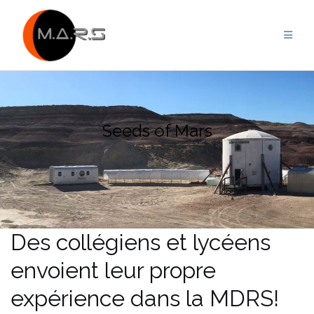
Skip
to
content
Seeds of Mars
Des collégiens et lycéens
envoient leur propre
expérience dans la MDRS!