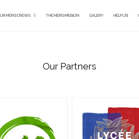
UR MDRS CREWS
THE MDRS MISSION
GALERY
HELP US!
Our Partners