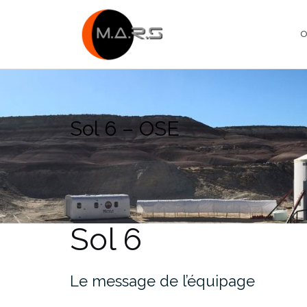
Skip
to
O
content
Sol 6 – OSE
Sol 6
Le message de l’équipage