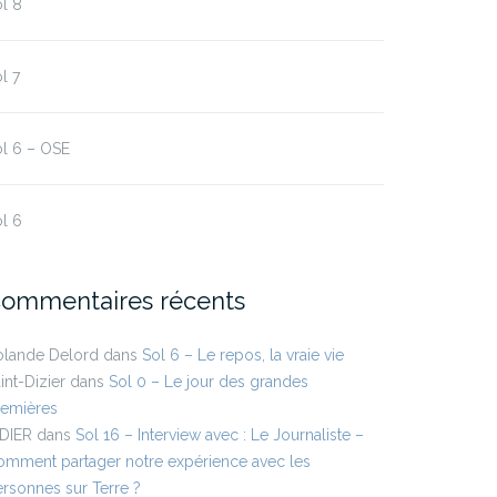
l 8
l 7
l 6 – OSE
l 6
ommentaires récents
olande Delord
dans
Sol 6 – Le repos, la vraie vie
int-Dizier
dans
Sol 0 – Le jour des grandes
remières
IDIER
dans
Sol 16 – Interview avec : Le Journaliste –
mment partager notre expérience avec les
rsonnes sur Terre ?