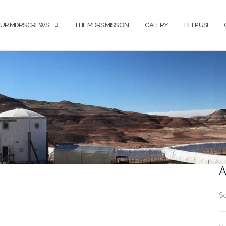
UR MDRS CREWS
THE MDRS MISSION
GALERY
HELP US!
A
So