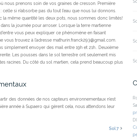
So
 où nous prenons soin de vos graines de cresson. Première
: celle si n’absorbe pas du tout l’eau que nous lui donnons.
vec la même quantité les deux pots, nous sommes donc limités!
So
ans la journée pour arroser. Lorsque la terre martienne
 d’entre vous peux expliquer ce phénomène en faisant
ue vous trouvez à l’adresse mathurin.franck293@gmail.com.
So
ns simplement envoyer des mail entre 19h et 21h.. Deuxième
férente. Les pousses dans le sol terrestre ont seulement mis
So
ites racines. Du côté du sol martien, cela prend beaucoup plus
C
ementaux
R
rtir des données de nos capteurs environnementaux n’est
Sa
ière année à Supaero qui gèrent cela, nous attendons leur
p
D
Co
Sol 7
pe