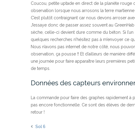
Coucou, petite uptade en direct de la planète rouge
observation lorsque nous arrosons la terre martienne 
C’est plutôt contraignant car nous devons arroser a
J’essaye donc de passer assez souvent au GreenHab d
sèche, celle-ci devient dure comme du béton. Si l’un
quelques recherches n’hésitez pas à m’envoyer ce q
Nous n’avons pas internet de notre côté, nous pouvo
observation, ça pousse !! Et d’ailleurs de manière dif
une journée pour faire apparaître leurs premières pet
de temps.
Données des capteurs environn
La commande pour faire des graphes rapidement à pa
pas encore fonctionnelle. Ce sont des élèves de dern
retour !
Sol 6