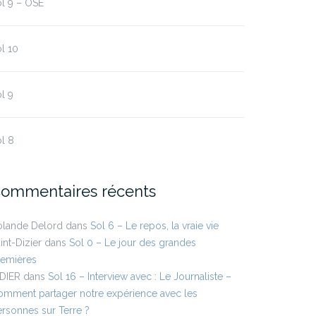
l 9 – OSE
l 10
l 9
l 8
ommentaires récents
olande Delord
dans
Sol 6 – Le repos, la vraie vie
int-Dizier
dans
Sol 0 – Le jour des grandes
remières
IDIER
dans
Sol 16 – Interview avec : Le Journaliste –
mment partager notre expérience avec les
rsonnes sur Terre ?