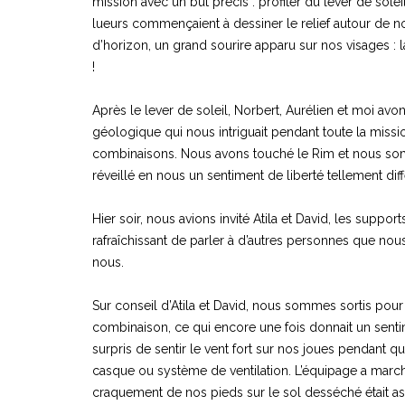
mission avec un but précis : profiter du lever de sol
lueurs commençaient à dessiner le relief autour de n
d’horizon, un grand sourire apparu sur nos visages : l
!
Après le lever de soleil, Norbert, Aurélien et moi avo
géologique qui nous intriguait pendant toute la mission
combinaisons. Nous avons touché le Rim et nous somm
réveillé en nous un sentiment de liberté tellement di
Hier soir, nous avions invité Atila et David, les suppo
rafraîchissant de parler à d’autres personnes que no
nous.
Sur conseil d’Atila et David, nous sommes sortis pou
combinaison, ce qui encore une fois donnait un sent
surpris de sentir le vent fort sur nos joues pendant q
casque ou système de ventilation. L’équipage a marc
craquement de nos pieds sur le sol desséché était as