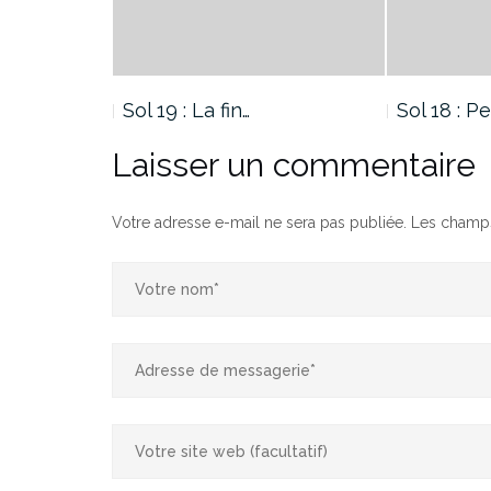
la MDRS
Sol 19 : La fin…
Sol 18 : 
Laisser un commentaire
Votre adresse e-mail ne sera pas publiée.
Les champs