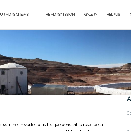
UR MDRS CREWS
THE MDRS MISSION
GALERY
HELP US!
A
So
s sommes réveillés plus tôt que pendant le reste de la