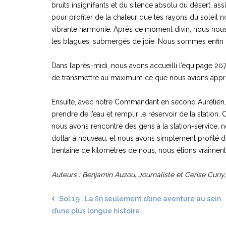
bruits insignifiants et du silence absolu du désert, a
pour profiter de la chaleur que les rayons du soleil n
vibrante harmonie. Après ce moment divin, nous nous
les blagues, submergés de joie. Nous sommes enfin r
Dans l’après-midi, nous avons accueilli l’équipage 207
de transmettre au maximum ce que nous avions appris
Ensuite, avec notre Commandant en second Aurélien, n
prendre de l’eau et remplir le réservoir de la station. C
nous avons rencontré des gens à la station-service, 
dollar à nouveau, et nous avons simplement profité d’un
trentaine de kilomètres de nous, nous étions vraiment 
Auteurs : Benjamin Auzou, Journaliste et Cerise Cuny,
Sol 19 : La fin seulement d’une aventure au sein
d’une plus longue histoire