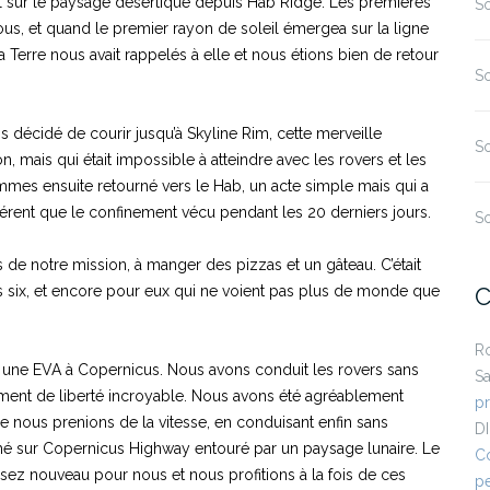
eil sur le paysage désertique depuis Hab Ridge. Les premières
So
ous, et quand le premier rayon de soleil émergea sur la ligne
a Terre nous avait rappelés à elle et nous étions bien de retour
So
ns décidé de courir jusqu’à Skyline Rim, cette merveille
So
, mais qui était impossible à atteindre avec les rovers et les
es ensuite retourné vers le Hab, un acte simple mais qui a
fférent que le confinement vécu pendant les 20 derniers jours.
So
rts de notre mission, à manger des pizzas et un gâteau. C’était
us six, et encore pour eux qui ne voient pas plus de monde que
C
R
r une EVA à Copernicus. Nous avons conduit les rovers sans
Sa
iment de liberté incroyable. Nous avons été agréablement
p
ue nous prenions de la vitesse, en conduisant enfin sans
D
hé sur Copernicus Highway entouré par un paysage lunaire. Le
Co
sez nouveau pour nous et nous profitions à la fois de ces
pe