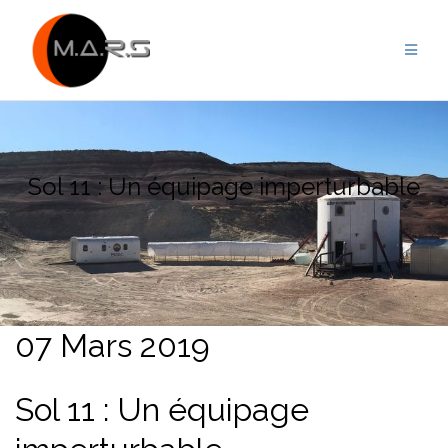
Skip
to
content
Sol 11 : Un équipage imperturbable
07 Mars 2019
Sol 11 : Un équipage