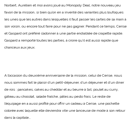
Norbert, Aurélien et moi avons joué au Monopoly Deal, notre nouveau jeu
favori de la mission, si bien qu’on en a inventé des variantes plus loufoques
les unes que les autres dans lesquelles il faut passer les cartes de sa main à
son voisin, ou encore tout faire pour ne pas gagner. Pendant ce temps, Cerise
et Gaspard ont préféré s’adonner à une partie endiablée de crapette rapide.
Gaspard a remporté toutes les parties, à croire qu’il est aussi rapide que
chanceux aux jeux.
A l’occasion du deuxième anniversaire de la mission, celui de Cerise, nous
nous sommes fait le plaisir d’un petit-déjeuner, d’un déjeuner et d’un diner
de rois : pancakes, cakes au cheddar et au beurre à l’ail, poulet au curry,
gâteau au chocolat, salade fraîche, pâtes au pesto frais. Le reste de
l’équipage en a aussi profité pour offrir un cadeau à Cerise, une pochette
colorée avec laquelle elle deviendra vite une lanceuse de mode à son retour
dans la capitale…