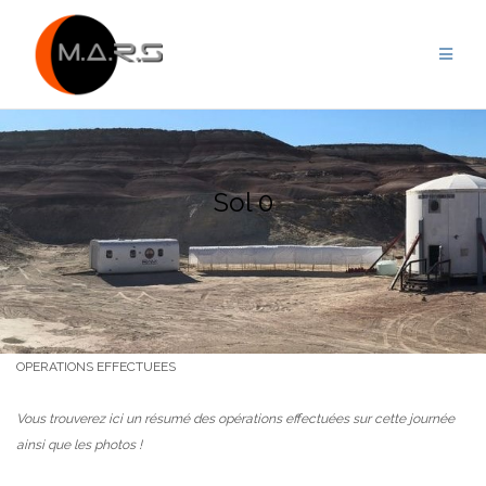
Skip
to
content
Sol 0
OPERATIONS EFFECTUEES
Vous trouverez ici un résumé des opérations effectuées sur cette journée
ainsi que les photos !