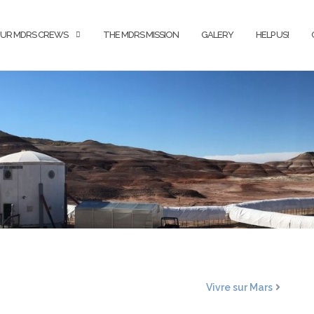
UR MDRS CREWS
THE MDRS MISSION
GALERY
HELP US!
Vivre sur Mars