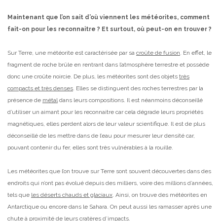
Maintenant que l’on sait d’où viennent les météorites, comment
fait-on pour les reconnaitre ? Et surtout, où peut-on en trouver ?
Sur Terre, une météorite est caractérisée par sa
croûte de fusion
. En effet, le
fragment de roche brûle en rentrant dans l’atmosphère terrestre et possède
donc une croûte noircie. De plus, les météorites sont des objets
très
compacts et très denses
. Elles se distinguent des roches terrestres par la
présence de
métal
dans leurs compositions. Il est néanmoins déconseillé
d’utiliser un aimant pour les reconnaitre car cela dégrade leurs propriétés
magnétiques, elles perdent alors de leur valeur scientifique. Il est de plus
déconseillé de les mettre dans de l’eau pour mesurer leur densité car,
pouvant contenir du fer, elles sont très vulnérables à la rouille.
Les météorites que l’on trouve sur Terre sont souvent découvertes dans des
endroits qui n’ont pas évolué depuis des milliers, voire des millions d’années,
tels que
les déserts chauds et glaciaux
. Ainsi, on trouve des météorites en
Antarctique ou encore dans le Sahara. On peut aussi les ramasser après une
chute à proximité de leurs cratères d’impacts.