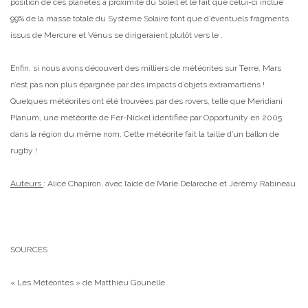
position de ces planètes à proximité du Soleil et le fait que celui-ci inclue
99% de la masse totale du Système Solaire font que d’éventuels fragments
issus de Mercure et Vénus se dirigeraient plutôt vers le .
Enfin, si nous avons découvert des milliers de météorites sur Terre, Mars
n’est pas non plus épargnée par des impacts d’objets extramartiens !
Quelques météorites ont été trouvées par des rovers, telle que Meridiani
Planum, une météorite de Fer-Nickel identifiée par Opportunity en 2005
dans la région du même nom. Cette météorite fait la taille d’un ballon de
rugby !
Auteurs
: Alice Chapiron, avec l’aide de Marie Delaroche et Jérémy Rabineau
SOURCES
« Les Météorites » de Matthieu Gounelle