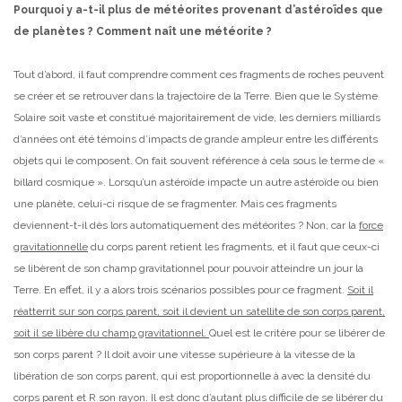
Pourquoi y a-t-il plus de météorites provenant d’astéroïdes que
de planètes ? Comment naît une météorite ?
Tout d’abord, il faut comprendre comment ces fragments de roches peuvent
se créer et se retrouver dans la trajectoire de la Terre. Bien que le Système
Solaire soit vaste et constitué majoritairement de vide, les derniers milliards
d’années ont été témoins d’impacts de grande ampleur entre les différents
objets qui le composent. On fait souvent référence à cela sous le terme de «
billard cosmique ». Lorsqu’un astéroïde impacte un autre astéroïde ou bien
une planète, celui-ci risque de se fragmenter. Mais ces fragments
deviennent-t-il dès lors automatiquement des météorites ? Non, car la
force
gravitationnelle
du corps parent retient les fragments, et il faut que ceux-ci
se libèrent de son champ gravitationnel pour pouvoir atteindre un jour la
Terre. En effet, il y a alors trois scénarios possibles pour ce fragment.
Soit il
réatterrit sur son corps parent, soit il devient un satellite de son corps parent,
soit il se libère du champ gravitationnel.
Quel est le critère pour se libérer de
son corps parent ? Il doit avoir une vitesse supérieure à la vitesse de la
libération de son corps parent, qui est proportionnelle à avec la densité du
corps parent et R son rayon. Il est donc d’autant plus difficile de se libérer du