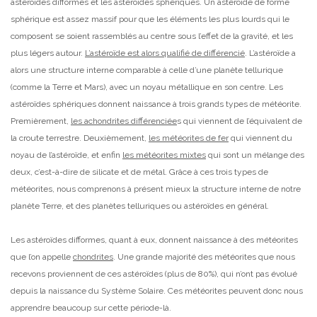
astéroïdes difformes et les astéroïdes sphériques. Un astéroïde de forme
sphérique est assez massif pour que les éléments les plus lourds qui le
composent se soient rassemblés au centre sous l’effet de la gravité, et les
plus légers autour.
L’astéroïde est alors qualifié de différencié
. L’astéroïde a
alors une structure interne comparable à celle d’une planète tellurique
(comme la Terre et Mars), avec un noyau métallique en son centre. Les
astéroïdes sphériques donnent naissance à trois grands types de météorite.
Premièrement,
les achondrites différenciée
s qui viennent de l’équivalent de
la croute terrestre. Deuxièmement,
les météorites de fer
qui viennent du
noyau de l’astéroïde, et enfin
les météorites mixtes
qui sont un mélange des
deux, c’est-à-dire de silicate et de métal. Grâce à ces trois types de
météorites, nous comprenons à présent mieux la structure interne de notre
planète Terre, et des planètes telluriques ou astéroïdes en général.
Les astéroïdes difformes, quant à eux, donnent naissance à des météorites
que l’on appelle
chondrites
. Une grande majorité des météorites que nous
recevons proviennent de ces astéroïdes (plus de 80%), qui n’ont pas évolué
depuis la naissance du Système Solaire. Ces météorites peuvent donc nous
apprendre beaucoup sur cette période-là.