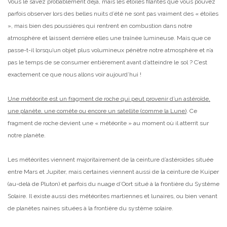
Vous le savez probablement déjà, mais les étoiles filantes que vous pouvez
parfois observer lors des belles nuits d’été ne sont pas vraiment des « étoiles
», mais bien des poussières qui rentrent en combustion dans notre
atmosphère et laissent derrière elles une traînée lumineuse. Mais que ce
passe-t-il lorsqu’un objet plus volumineux pénètre notre atmosphère et n’a
pas le temps de se consumer entièrement avant d’atteindre le sol ? C’est
exactement ce que nous allons voir aujourd’hui !
Une météorite est un fragment de roche qui peut provenir d’un astéroïde,
une planète, une comète ou encore un satellite (comme la Lune)
. Ce
fragment de roche devient une « météorite » au moment où il atterrit sur
notre planète.
Les météorites viennent majoritairement de la ceinture d’astéroïdes située
entre Mars et Jupiter, mais certaines viennent aussi de la ceinture de Kuiper
(au-delà de Pluton) et parfois du nuage d’Oort situé à la frontière du Système
Solaire. Il existe aussi des météorites martiennes et lunaires, ou bien venant
de planètes naines situées à la frontière du système solaire.