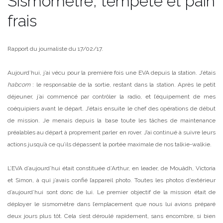
Sismomètre, tempête et pain
frais
Rapport du journaliste du 17/02/17.
Aujourd’hui, j’ai vécu pour la première fois une EVA depuis la station. J’étais
habcom
: le responsable de la sortie, restant dans la station. Après le petit
déjeuner, j’ai commencé par contrôler la radio, et l’équipement de mes
coéquipiers avant le départ. J’étais ensuite le chef des opérations de début
de mission. Je menais depuis la base toute les tâches de maintenance
préalables au départ à proprement parler en rover. J’ai continué à suivre leurs
actions jusqu’à ce qu’ils dépassent la portée maximale de nos talkie-walkie.
L’EVA d’aujourd’hui était constituée d’Arthur, en leader, de Mouâdh, Victoria
et Simon, à qui j’avais confié l’appareil photo. Toutes les photos d’extérieur
d’aujourd’hui sont donc de lui. Le premier objectif de la mission était de
déployer le sismomètre dans l’emplacement que nous lui avions préparé
deux jours plus tôt. Cela s’est déroulé rapidement, sans encombre, si bien