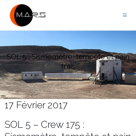
Skip
to
content
SOL 5 : Sismomètre, tempête et pain
frais
17 Février 2017
SOL 5 – Crew 175 :