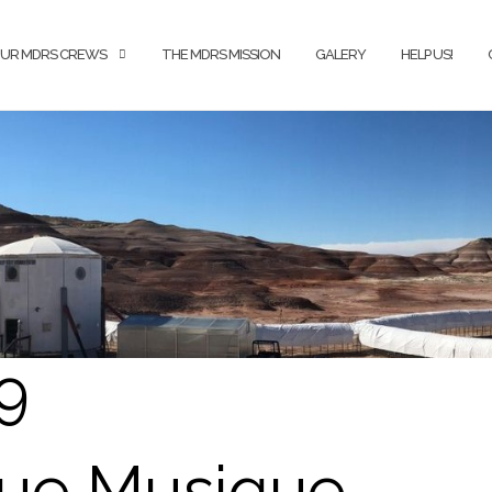
UR MDRS CREWS
THE MDRS MISSION
GALERY
HELP US!
9
que Musique