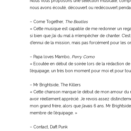
Nous vous proposons une sélection musicale, compo
nous avons écouté, découvert ou redécouvert pendan
– Come Together,
The Beatles
« Cette musique est capable de me redonner un rega
si bien que j’ai du mal à m’empêcher de chanter. C’es
d’ennui de la mission, mais pas forcément pour les o
– Papa loves Mambo,
Perry Como
« Ecoutée en début de soirée lors de la rédaction de 
l’équipage, un très bon moment pour moi et pour tou
– Mr Brightside, The Killers
« Cette chanson marque le début de mon amour du ro
avoir réellement apprécié. Je revois assez distincteme
mon grand frère, alors que j’avais 6 ans. Mr Brightside
membre de l’équipage. »
– Contact, Daft Punk