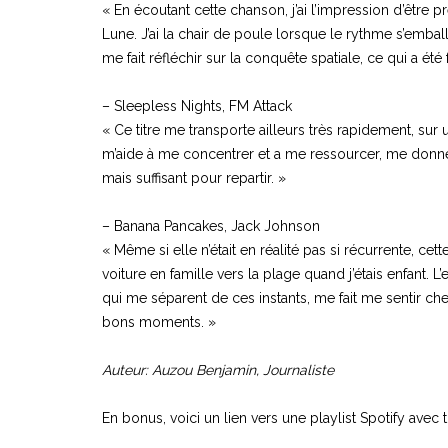
« En écoutant cette chanson, j’ai l’impression d’être 
Lune. J’ai la chair de poule lorsque le rythme s’embal
me fait réfléchir sur la conquête spatiale, ce qui a été fa
– Sleepless Nights, FM Attack
« Ce titre me transporte ailleurs très rapidement, sur 
m’aide à me concentrer et a me ressourcer, me donner
mais suffisant pour repartir. »
– Banana Pancakes, Jack Johnson
« Même si elle n’était en réalité pas si récurrente, c
voiture en famille vers la plage quand j’étais enfant. 
qui me séparent de ces instants, me fait me sentir 
bons moments. »
Auteur: Auzou Benjamin, Journaliste
En bonus, voici un lien vers une playlist Spotify avec 