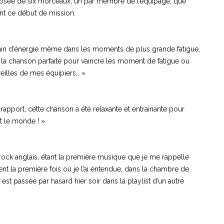
sée de six morceaux, un par membre de l’équipage, que
t ce début de mission.
in d’énergie même dans les moments de plus grande fatigue,
t la chanson parfaite pour vaincre les moment de fatigue ou
reilles de mes équipiers… »
rapport, cette chanson a été relaxante et entrainante pour
t le monde ! »
ck anglais, étant la première musique que je me rappelle
nt la première fois où je l’ai entendue, dans la chambre de
 est passée par hasard hier soir dans la playlist d’un autre