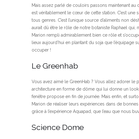
Mais assez parlé de couloirs passons maintenant au 
est véritablement le cœur de cette station. C’est une 
tous genres. C’est l’unique source d’aliments non désh
aurait dû être le rôle de notre botaniste Raphael qu
Marion rempli admirablement bien ce rôle et s’occupe
lieux aujourd’hui en plantant du soja que l’équipage su
occuper !
Le Greenhab
Vous avez aimé le GreenHab ? Vous allez adorer le 
architecture en forme de dôme qui lui donne un look 
fenêtre propose en fin de journée. Mais enfin, et surto
Marion de réaliser leurs expériences dans de bonnes c
grâce à l’expérience Aquapad, que l’eau que nous buvo
Science Dome