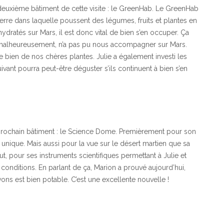
deuxième bâtiment de cette visite : le GreenHab. Le GreenHab
serre dans laquelle poussent des légumes, fruits et plantes en
ydratés sur Mars, il est donc vital de bien s’en occuper. Ça
i, malheureusement, n’a pas pu nous accompagner sur Mars.
 bien de nos chères plantes. Julie a également investi les
ivant pourra peut-être déguster s’ils continuent à bien s’en
prochain bâtiment : le Science Dome. Premièrement pour son
unique. Mais aussi pour la vue sur le désert martien que sa
ut, pour ses instruments scientifiques permettant à Julie et
onditions. En parlant de ça, Marion a prouvé aujourd’hui,
ns est bien potable. C’est une excellente nouvelle !