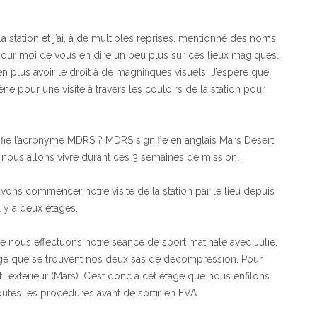
station et j’ai, à de multiples reprises, mentionné des noms
pour moi de vous en dire un peu plus sur ces lieux magiques.
en plus avoir le droit à de magnifiques visuels. J’espère que
e pour une visite à travers les couloirs de la station pour
 l’acronyme MDRS ? MDRS signifie en anglais Mars Desert
le nous allons vivre durant ces 3 semaines de mission.
ons commencer notre visite de la station par le lieu depuis
l y a deux étages.
 que nous effectuons notre séance de sport matinale avec Julie,
tage que se trouvent nos deux sas de décompression. Pour
) et l’extérieur (Mars). C’est donc à cet étage que nous enfilons
utes les procédures avant de sortir en EVA.