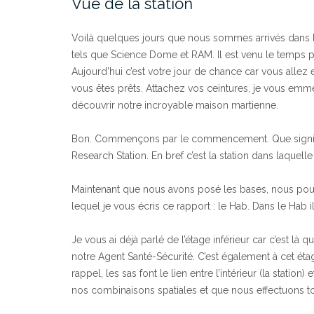
Vue de la station
Voilà quelques jours que nous sommes arrivés dans la 
tels que Science Dome et RAM. Il est venu le temps 
Aujourd’hui c’est votre jour de chance car vous allez 
vous êtes prêts. Attachez vos ceintures, je vous emmèn
découvrir notre incroyable maison martienne.
Bon. Commençons par le commencement. Que signifie
Research Station. En bref c’est la station dans laquel
Maintenant que nous avons posé les bases, nous pouv
lequel je vous écris ce rapport : le Hab. Dans le Hab i
Je vous ai déjà parlé de l’étage inférieur car c’est là
notre Agent Santé-Sécurité. C’est également à cet é
rappel, les sas font le lien entre l’intérieur (la station
nos combinaisons spatiales et que nous effectuons to