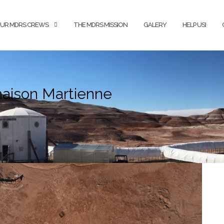
UR MDRS CREWS
THE MDRS MISSION
GALERY
HELP US!
maison Martienne