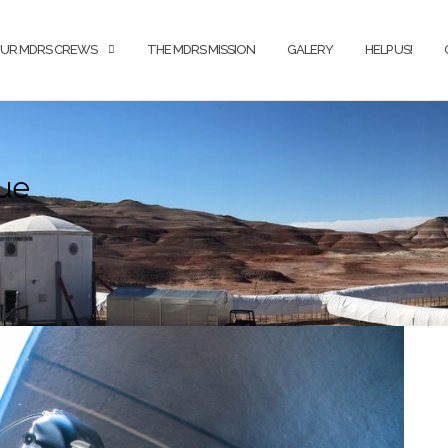
UR MDRS CREWS
THE MDRS MISSION
GALERY
HELP US!
que