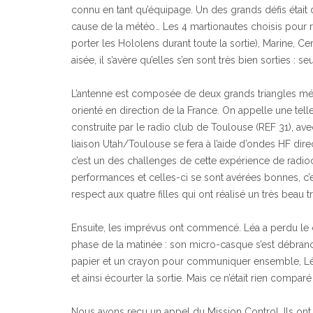
connu en tant qu’équipage. Un des grands défis était de
cause de la météo… Les 4 martionautes choisis pour ré
porter les Hololens durant toute la sortie), Marine, Ceri
aisée, il s’avère qu’elles s’en sont très bien sorties :
L’antenne est composée de deux grands triangles métall
orienté en direction de la France. On appelle une tel
construite par le radio club de Toulouse (REF 31), avec
liaison Utah/Toulouse se fera à l’aide d’ondes HF dire
c’est un des challenges de cette expérience de radi
performances et celles-ci se sont avérées bonnes, c’e
respect aux quatre filles qui ont réalisé un très beau t
Ensuite, les imprévus ont commencé. Léa a perdu le c
phase de la matinée : son micro-casque s’est débranc
papier et un crayon pour communiquer ensemble, Léa,
et ainsi écourter la sortie. Mais ce n’était rien compar
Nous avons reçu un appel du Mission Control. Ils ont 