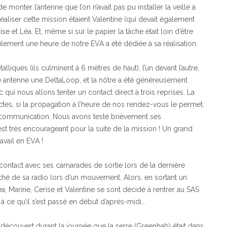
 monter l’antenne que l’on n’avait pas pu installer la veille à
aliser cette mission étaient Valentine (qui devait également
se et Léa. Et, même si sur le papier la tâche était loin d’être
 seulement une heure de notre EVA a été dédiée à sa réalisation.
iques (ils culminent à 6 mètres de haut), l’un devant l’autre,
le antenne une DeltaLoop, et la nôtre a été généreusement
 qui nous allons tenter un contact direct à trois reprises. La
ctes, si la propagation à l’heure de nos rendez-vous le permet,
ocommunication. Nous avons testé brièvement ses
st très encourageant pour la suite de la mission ! Un grand
ravail en EVA !
ontact avec ses camarades de sortie lors de la dernière
hé de sa radio lors d’un mouvement. Alors, en sortant un
 Marine, Cerise et Valentine se sont décidé à rentrer au SAS
é à ce qu’il s’est passé en début d’après-midi…
découvert durant la journée que la serre (Greenhab) était dans