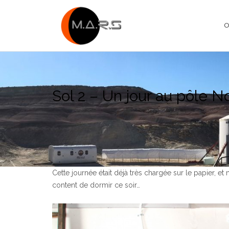
Skip
to
O
content
Sol 2 – Un jour au pôle 
Cette journée était déjà très chargée sur le papier, e
content de dormir ce soir…