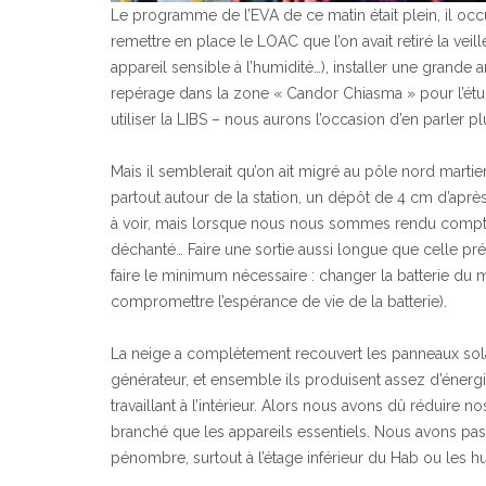
Le programme de l’EVA de ce matin était plein, il occ
remettre en place le LOAC que l’on avait retiré la vei
appareil sensible à l’humidité…), installer une grand
repérage dans la zone « Candor Chiasma » pour l’étu
utiliser la LIBS – nous aurons l’occasion d’en parler p
Mais il semblerait qu’on ait migré au pôle nord martien d
partout autour de la station, un dépôt de 4 cm d’aprè
à voir, mais lorsque nous nous sommes rendu compt
déchanté… Faire une sortie aussi longue que celle pr
faire le minimum nécessaire : changer la batterie du 
compromettre l’espérance de vie de la batterie).
La neige a complètement recouvert les panneaux solai
générateur, et ensemble ils produisent assez d’énerg
travaillant à l’intérieur. Alors nous avons dû réduire
branché que les appareils essentiels. Nous avons pas
pénombre, surtout à l’étage inférieur du Hab ou les h