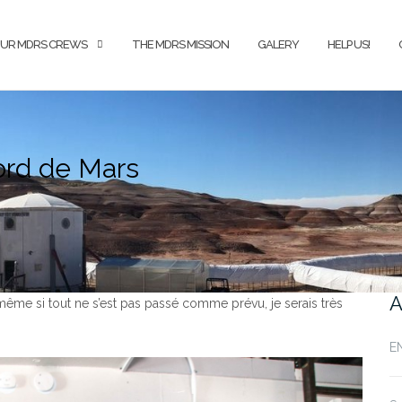
UR MDRS CREWS
THE MDRS MISSION
GALERY
HELP US!
Nord de Mars
A
t même si tout ne s’est pas passé comme prévu, je serais très
E