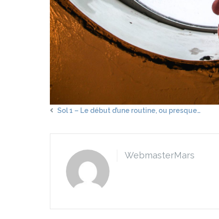
Sol 1 – Le début d’une routine, ou presque…
WebmasterMars