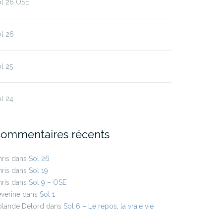
ol 26 OSE
l 26
l 25
l 24
ommentaires récents
ris
dans
Sol 26
ris
dans
Sol 19
ris
dans
Sol 9 – OSE
verine
dans
Sol 1
olande Delord
dans
Sol 6 – Le repos, la vraie vie