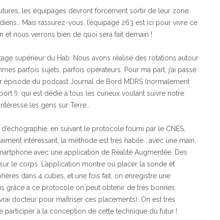
utures, les équipages devront forcément sortir de leur zone
tidiens… Mais rassurez-vous, l’équipage 263 est ici pour vivre ce
 et nous verrons bien de quoi sera fait demain !
étage supérieur du Hab. Nous avons réalisé des rotations autour
es parfois sujets, parfois opérateurs. Pour ma part, j’ai passé
mier épisode du podcast Journal de Bord MDRS (normalement
rt !), qui est dédié à tous les curieux voulant suivre notre
ntéresse les gens sur Terre…
d’échographie, en suivant le protocole fourni par le CNES,
aiment intéressant, la méthode est très habile : avec une main,
un smartphone avec une application de Réalité Augmentée. Des
ur le corps. L’application montre où placer la sonde et
hères dans 4 cubes, et une fois fait, on enregistre une
s grâce à ce protocole on peut obtenir de très bonnes
ai docteur pour maîtriser ces placements). On est très
participer à la conception de cette technique du futur !