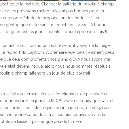
upait toute la matinée. Changer la batterie du moulin à champ,
lle (car les prévisions météo n’étaient pas bonnes pour un
e antenne pour l’étude de propagation des ondes HF, un
de géologique du terrain sur lequel nous vivons (et pour
lus longuement les jours suivants – pour la première fois !).
urant la nuit : quand on s’est réveillé, il y avait de la neige
s le rapport du CapCom. A première vue, c’était vraiment beau
e que cela compromettait nos plans d’EVA nous avons vite
évue était devenu risqué, alors nous nous sommes résolus à
moulin à champ (attendre un jour de plus pourrait
res. Habituellement, ceux-ci fonctionnent de pair avec un
ie pour endurer un jour à la MDRS, avec un équipage vivant et
 nos consommations électriques pour la journée, en ne gardant
sé une bonne partie de la matinée bien couverts, dans la
ublots ne laissent passer que peu de lumière.