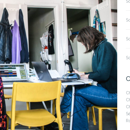
S
So
So
So
C
Ch
Ch
Ch
Sé
R