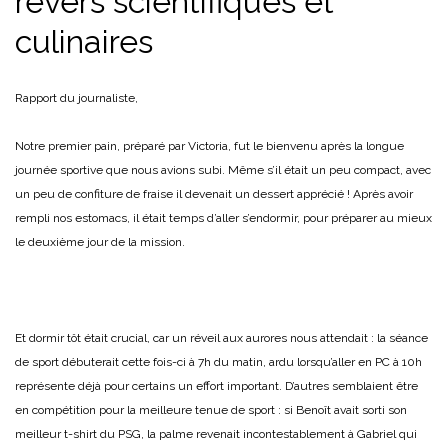
revers scientifiques et
culinaires
Rapport du journaliste,
Notre premier pain, préparé par Victoria, fut le bienvenu après la longue
journée sportive que nous avions subi. Même s’il était un peu compact, avec
un peu de confiture de fraise il devenait un dessert apprécié ! Après avoir
rempli nos estomacs, il était temps d’aller s’endormir, pour préparer au mieux
le deuxième jour de la mission.
Et dormir tôt était crucial, car un réveil aux aurores nous attendait : la séance
de sport débuterait cette fois-ci à 7h du matin, ardu lorsqu’aller en PC à 10h
représente déjà pour certains un effort important. D’autres semblaient être
en compétition pour la meilleure tenue de sport : si Benoît avait sorti son
meilleur t-shirt du PSG, la palme revenait incontestablement à Gabriel qui