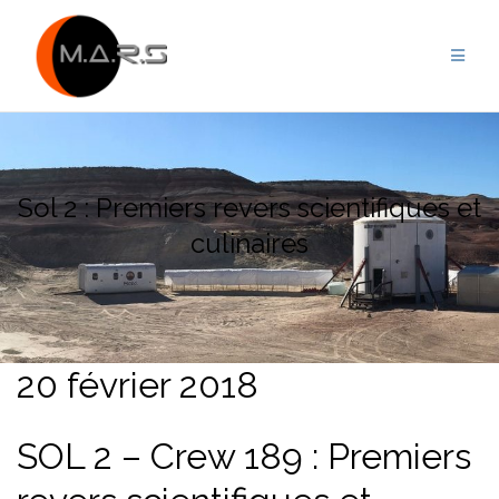
Skip
to
content
Sol 2 : Premiers revers scientifiques et
culinaires
20 février 2018
SOL 2 – Crew 189 : Premiers