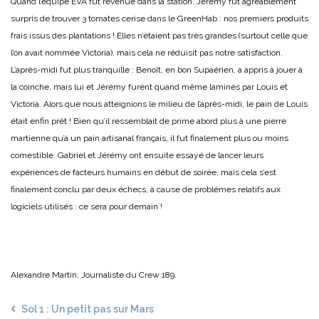
Quand l’équipe EVA fut revenue dans la station, Jérémy fut agréablement
surpris de trouver 3 tomates cerise dans le GreenHab : nos premiers produits
frais issus des plantations ! Elles n’étaient pas très grandes (surtout celle que
l’on avait nommée Victoria), mais cela ne réduisit pas notre satisfaction.
L’après-midi fut plus tranquille : Benoît, en bon Supaérien, a appris à jouer à
la coinche, mais lui et Jérémy furent quand même laminés par Louis et
Victoria. Alors que nous atteignions le milieu de l’après-midi, le pain de Louis
était enfin prêt ! Bien qu’il ressemblait de prime abord plus à une pierre
martienne qu’à un pain artisanal français, il fut finalement plus ou moins
comestible. Gabriel et Jérémy ont ensuite essayé de lancer leurs
expériences de facteurs humains en début de soirée, mais cela s’est
finalement conclu par deux échecs, à cause de problèmes relatifs aux
logiciels utilisés : ce sera pour demain !
Alexandre Martin, Journaliste du Crew 189.
Sol 1 : Un petit pas sur Mars