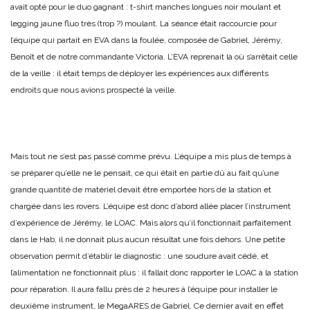
avait opté pour le duo gagnant : t-shirt manches longues noir moulant et
legging jaune fluo très (trop ?) moulant. La séance était raccourcie pour
l’équipe qui partait en EVA dans la foulée, composée de Gabriel, Jérémy,
Benoît et de notre commandante Victoria. L’EVA reprenait là où s’arrêtait celle
de la veille : il était temps de déployer les expériences aux différents
endroits que nous avions prospecté la veille.
Mais tout ne s’est pas passé comme prévu. L’équipe a mis plus de temps à
se préparer qu’elle ne le pensait, ce qui était en partie dû au fait qu’une
grande quantité de matériel devait être emportée hors de la station et
chargée dans les rovers. L’équipe est donc d’abord allée placer l’instrument
d’expérience de Jérémy, le LOAC. Mais alors qu’il fonctionnait parfaitement
dans le Hab, il ne donnait plus aucun résultat une fois dehors. Une petite
observation permit d’établir le diagnostic : une soudure avait cédé, et
l’alimentation ne fonctionnait plus : il fallait donc rapporter le LOAC à la station
pour réparation. Il aura fallu près de 2 heures à l’équipe pour installer le
deuxième instrument, le MegaARES de Gabriel. Ce dernier avait en effet