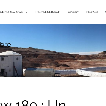
UR MDRS CREWS
THE MDRS MISSION
GALERY
HELP US!
mbre
w 189 : Un