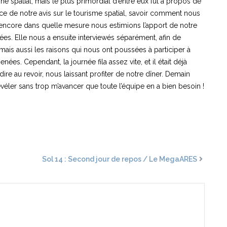
 spatial, mais le plus primordial d’entre eux fut à propos de
ance de notre avis sur le tourisme spatial, savoir comment nous
encore dans quelle mesure nous estimions l’apport de notre
s. Elle nous a ensuite interviewés séparément, afin de
mais aussi les raisons qui nous ont poussées à participer à
es. Cependant, la journée fila assez vite, et il était déjà
 dire au revoir, nous laissant profiter de notre dîner. Demain
véler sans trop m’avancer que toute l’équipe en a bien besoin !
Sol 14 : Second jour de repos / Le MegaARES