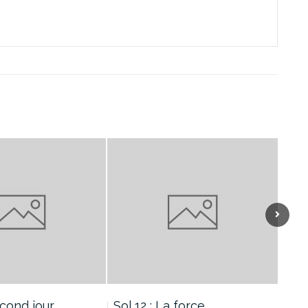
econd jour…
Sol 12 : La force…
Sol 