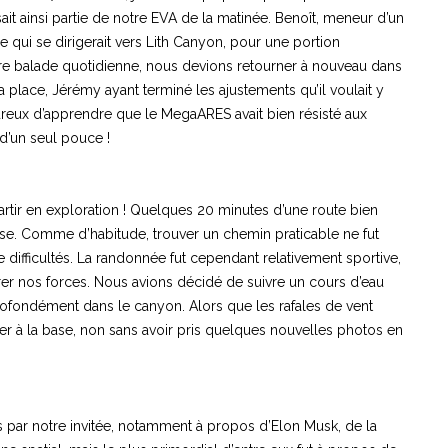
sait ainsi partie de notre EVA de la matinée. Benoît, meneur d’un
 qui se dirigerait vers Lith Canyon, pour une portion
otre balade quotidienne, nous devions retourner à nouveau dans
 place, Jérémy ayant terminé les ajustements qu’il voulait y
reux d’apprendre que le MegaARES avait bien résisté aux
é d’un seul pouce !
artir en exploration ! Quelques 20 minutes d’une route bien
aise. Comme d’habitude, trouver un chemin praticable ne fut
difficultés. La randonnée fut cependant relativement sportive,
érer nos forces. Nous avions décidé de suivre un cours d’eau
 profondément dans le canyon. Alors que les rafales de vent
ntrer à la base, non sans avoir pris quelques nouvelles photos en
s par notre invitée, notamment à propos d’Elon Musk, de la