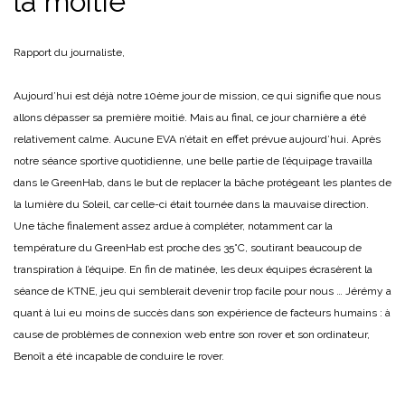
la moitié
Rapport du journaliste,
Aujourd’hui est déjà notre 10ème jour de mission, ce qui signifie que nous
allons dépasser sa première moitié. Mais au final, ce jour charnière a été
relativement calme. Aucune EVA n’était en effet prévue aujourd’hui. Après
notre séance sportive quotidienne, une belle partie de l’équipage travailla
dans le GreenHab, dans le but de replacer la bâche protégeant les plantes de
la lumière du Soleil, car celle-ci était tournée dans la mauvaise direction.
Une tâche finalement assez ardue à compléter, notamment car la
température du GreenHab est proche des 35°C, soutirant beaucoup de
transpiration à l’équipe. En fin de matinée, les deux équipes écrasèrent la
séance de KTNE, jeu qui semblerait devenir trop facile pour nous … Jérémy a
quant à lui eu moins de succès dans son expérience de facteurs humains : à
cause de problèmes de connexion web entre son rover et son ordinateur,
Benoît a été incapable de conduire le rover.