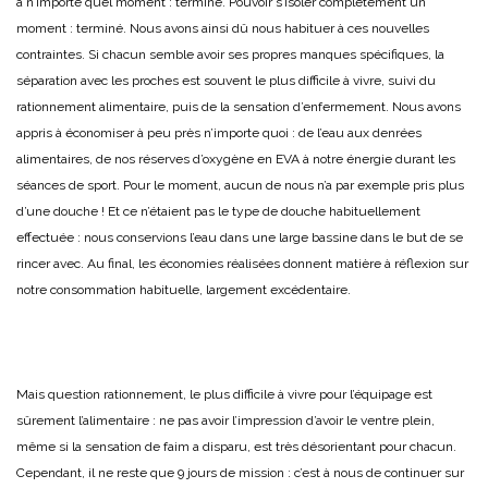
à n’importe quel moment : terminé. Pouvoir s’isoler complètement un
moment : terminé. Nous avons ainsi dû nous habituer à ces nouvelles
contraintes. Si chacun semble avoir ses propres manques spécifiques, la
séparation avec les proches est souvent le plus difficile à vivre, suivi du
rationnement alimentaire, puis de la sensation d’enfermement. Nous avons
appris à économiser à peu près n’importe quoi : de l’eau aux denrées
alimentaires, de nos réserves d’oxygène en EVA à notre énergie durant les
séances de sport. Pour le moment, aucun de nous n’a par exemple pris plus
d’une douche ! Et ce n’étaient pas le type de douche habituellement
effectuée : nous conservions l’eau dans une large bassine dans le but de se
rincer avec. Au final, les économies réalisées donnent matière à réflexion sur
notre consommation habituelle, largement excédentaire.
Mais question rationnement, le plus difficile à vivre pour l’équipage est
sûrement l’alimentaire : ne pas avoir l’impression d’avoir le ventre plein,
même si la sensation de faim a disparu, est très désorientant pour chacun.
Cependant, il ne reste que 9 jours de mission : c’est à nous de continuer sur