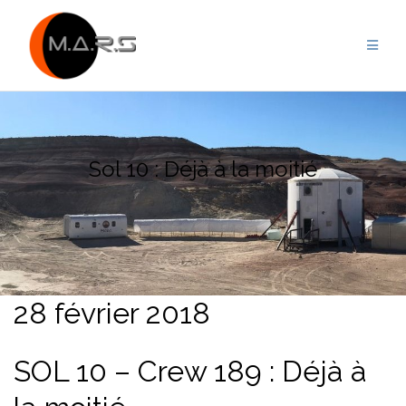
Skip
to
content
Sol 10 : Déjà à la moitié
28 février 2018
SOL 10 – Crew 189 : Déjà à