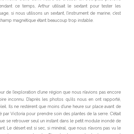
ndant ce temps, Arthur utilisait le sextant pour tester les
, si nous utilisons un sextant, l’instrument de marine, c’est
e champ magnétique étant beaucoup trop instable.
 pour de l’exploration d’une région que nous n’avions pas encore
toire inconnu. D’après les photos qu’ils nous en ont rapporté,
oleil. Ils ne restèrent que moins d’une heure sur place avant de
é par Victoria pour prendre soin des plantes de la serre. C’était
e que se retrouver seul un instant dans le petit module inondé de
ant. Le désert est si sec, si minéral, que nous n’avons pas vu le