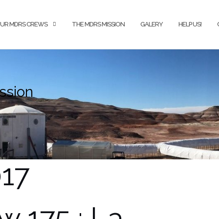
UR MDRS CREWS
THE MDRS MISSION
GALERY
HELP US!
ission
017
w 175 : La