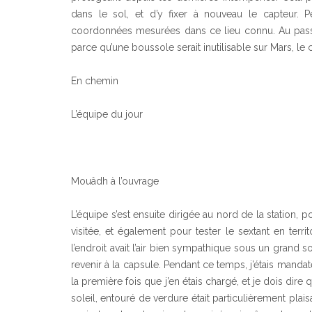
dans le sol, et d’y fixer à nouveau le capteur. Pe
coordonnées mesurées dans ce lieu connu. Au passage
parce qu’une boussole serait inutilisable sur Mars, l
En chemin
L’équipe du jour
Mouâdh à l’ouvrage
L’équipe s’est ensuite dirigée au nord de la station,
visitée, et également pour tester le sextant en terri
l’endroit avait l’air bien sympathique sous un grand s
revenir à la capsule. Pendant ce temps, j’étais mandat
la première fois que j’en étais chargé, et je dois dir
soleil, entouré de verdure était particulièrement plais