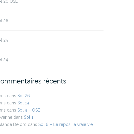
ol 26 OSE
l 26
l 25
l 24
ommentaires récents
ris
dans
Sol 26
ris
dans
Sol 19
ris
dans
Sol 9 – OSE
verine
dans
Sol 1
olande Delord
dans
Sol 6 – Le repos, la vraie vie