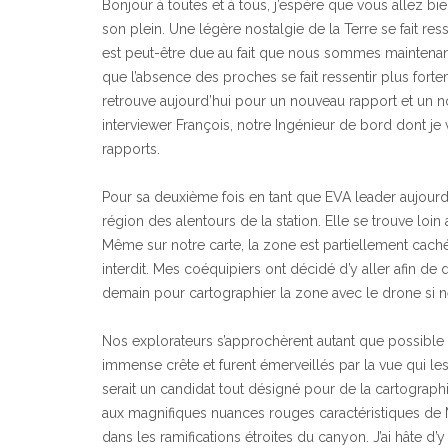
Bonjour à toutes et à tous, j’espère que vous allez bien 
son plein. Une légère nostalgie de la Terre se fait re
est peut-être due au fait que nous sommes maintenant
que l’absence des proches se fait ressentir plus fort
retrouve aujourd’hui pour un nouveau rapport et un no
interviewer François, notre Ingénieur de bord dont j
rapports.
Pour sa deuxième fois en tant que EVA leader aujourd’h
région des alentours de la station. Elle se trouve loi
Même sur notre carte, la zone est partiellement cach
interdit. Mes coéquipiers ont décidé d’y aller afin de d
demain pour cartographier la zone avec le drone si n
Nos explorateurs s’approchèrent autant que possible p
immense crête et furent émerveillés par la vue qui les 
serait un candidat tout désigné pour de la cartographie
aux magnifiques nuances rouges caractéristiques de M
dans les ramifications étroites du canyon. J’ai hâte d