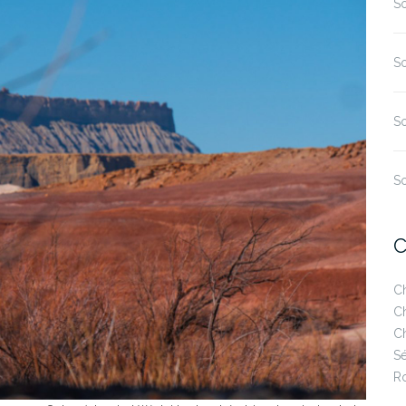
S
So
So
So
C
Ch
Ch
Ch
Sé
R