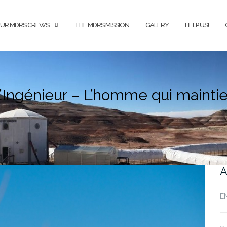
UR MDRS CREWS
THE MDRS MISSION
GALERY
HELP US!
 L’Ingénieur – L’homme qui maintie
A
E