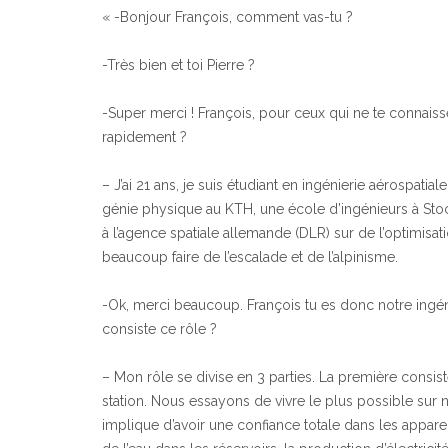
« -Bonjour François, comment vas-tu ?
-Très bien et toi Pierre ?
-Super merci ! François, pour ceux qui ne te connaiss
rapidement ?
– J’ai 21 ans, je suis étudiant en ingénierie aérospati
génie physique au KTH, une école d’ingénieurs à Stoc
à l’agence spatiale allemande (DLR) sur de l’optimisati
beaucoup faire de l’escalade et de l’alpinisme.
-Ok, merci beaucoup. François tu es donc notre ingén
consiste ce rôle ?
– Mon rôle se divise en 3 parties. La première consis
station. Nous essayons de vivre le plus possible sur
implique d’avoir une confiance totale dans les apparei