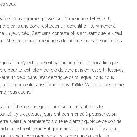
res yeux.
Hab et nous sommes passés sur l’expérience TELEOP. Je
ndre dans une zone, collecter un échantillon, le ramener à
me un jeu vidéo. C’est sans conteste plus amusant que le « test
aine. Mais ces deux expériences de facteurs humain sont toutes
argnés hier n’y échappèrent pas aujourd’hui. Je dois dire que
e pour le test, plein de joie de vivre puis en ressortir lessivés
-être un peu), dans l’état de fatigue dans lequel nous nous
de rester concentré aussi longtemps d’affilé. Mais plus personne
end nous attend !
ule, Julie a eu une jolie surprise en entrant dans le
t planté il y a quelques jours ont commencé à pousser et on
terre. C’était la première fois qu’elle plantait quoique ce soit de
and elle est rentrée au Hab pour nous le raconter ! Il y a peu,
nant les solutions préparées il y a de ça quelques jours.