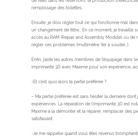
de l’eau dans les réservoirs, la production d’électric
remplissage des toilettes…
Ensuite, je dois régler tout ce qui fonctionne mal dans
un changement de filtre… En ce moment, je travaille su
accès au RAM (Repair and Assembly Module) où de n
régler ces problèmes (multimètre, fer à souder…).
Enfin, j’aide les autres membres de l’équipage dans 
imprimante 3D avec Maxime pour son expérience, aide
-Et c’est quoi alors ta partie préférée ?
– Ma partie préférée est sans hésiter la dernière dont j
expériences. La réparation de l’imprimante 3D est n
Maxime à la démonter et la réparer, remplacer des pi
satisfaisant.
-Je me rappelle quand vous êtes revenus triomphants au