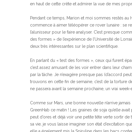
en haut de cette crête et admirer la vue de mes prop
Pendant ce temps, Marion et moi sommes restés au 
commence à aimer téléopérer ce rover lunaire : se re
l’alunisseur pour le faire analyser. C’est presque com
des formes » de l’expérience de l’Université de Lorr
deux très intéressantes sur le plan scientifique.
En parlant du « test des formes », ceux qui furent ép
c’est assez amusant de les voir entrer dans leur chambr
par la tâche. Je n’exagère presque pas (d’accord peut
trouvons en cette fin de semaine, c’est de la torture 
ne passera avant la semaine prochaine, un vrai week-
Comme sur Mars, une bonne nouvelle n’arrive jamais se
GreenHab ce matin ! Les graines de soja qu’elle avai
peut d’ores et déjà voir une petite tête verte sortir de 
sa vie, je vous laisse imaginer son état d’excitation qu
elle a également mis la Spiruline dans les bacs conte