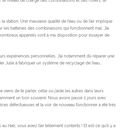
ité, le niveau de charge des combinaisons et des rovers, le
 la station. Une mauvaise qualité de l’eau ou de l’air implique
r les batteries des combinaisons qui fonctionnent mal. J’ai
ombreux appareils sont à ma disposition pour essayer de
leurs expériences personnelles. J’ai notamment dû réparer une
r Julie à fabriquer un système de recyclage de l’eau…
e viens de te parler, celle où j’aide les autres dans leurs
otamment un bon souvenir. Nous avons passé 2 jours avec
èces défectueuses et la voir de nouveau fonctionner a été très
 Hab, vous aviez l’air tellement contents ! Et est-ce qu’il y a