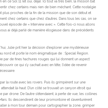
en ce Sol 11 (et oui, déjà). Ici tout va très bien, la mission bat
ssentir chez certains mais rien de bien méchant. Cette nostalgie
 plus proches de la fin de la mission que de son début et
ement chez certains que chez d’autres. Dans tous les cas, on se
uvel épisode de « Interview avec ». Cette fois-ci nous allons
e vous ai déjà parlé de manière élogieuse dans de précédents
ui, Julie prit hier la décision d’explorer une mystérieuse
n au nord et porte le nom énigmatique de : Special Region.
ée par de fines hachures rouges qui lui donnent un aspect
écouvrir ce qui s’y cachait avec en tête, l’idée de revenir
écessaire.
ar la route avec les rovers. Puis ils grimpèrent sur une
attendait là-haut. D’un côté se trouvait un canyon étroit qui
 par drone. De l’autre s’étendaient, à perte de vue, les collines
ars. Ils descendirent de leur promontoire et s’aventurèrent
’y aller à mon tour demain pour cartographier la zone, grimper