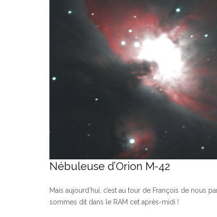
Nébuleuse d’Orion M-42
Mais aujourd’hui, c’est au tour de François de nous pa
sommes dit dans le RAM cet après-midi !