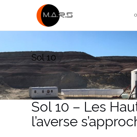
Skip
to
O
content
Sol 10
Sol 10 – Les Hau
l’averse s’approc