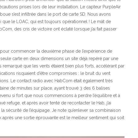
cautions prises lors de leur installation. Le capteur PurpleAir
 boue s’est infiltrée dans le port de carte SD. Nous avons
i que le LOAC, qui est toujours opérationnel ! Le mât de
m, des cris de victoire ont éclaté lorsque j’ai fait passer
 pour commencer la deuxième phase de l’expérience de
ne seule carte en deux dimensions un site déjà repéré par une
s remarqué que les vents étaient bien plus forts, accélérant par
cations risquaient d’être compromises : le bruit du vent
tions. Le contact radio avec HabCom était également très
taine de minutes sur place, ayant trouvé 3 des 6 balises
devenu si fort que nous commencions à perdre l’équilibre et à
é refuge, et après avoir tenté de recontacter le Hab, j’ai
r la sécurité de l’équipage. Je note qu’enlever sa combinaison
 après une sortie éprouvante est le meilleur sentiment qui soit