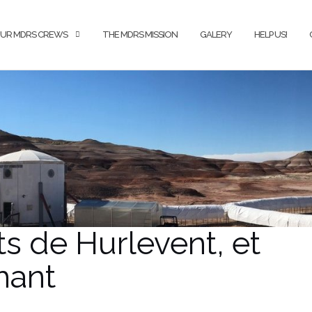
UR MDRS CREWS
THE MDRS MISSION
GALERY
HELP US!
ts de Hurlevent, et
hant