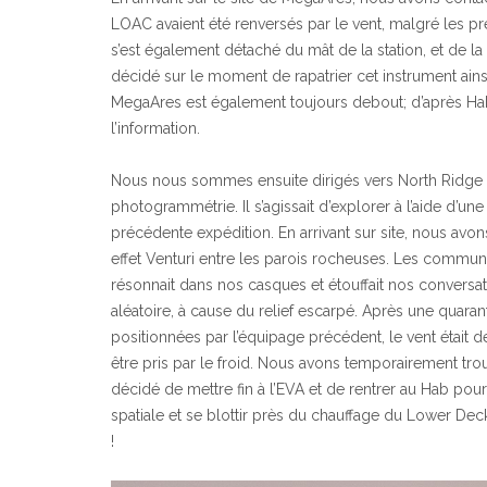
LOAC avaient été renversés par le vent, malgré les pré
s’est également détaché du mât de la station, et de la
décidé sur le moment de rapatrier cet instrument ains
MegaAres est également toujours debout; d’après HabCo
l’information.
Nous nous sommes ensuite dirigés vers North Ridge
photogrammétrie. Il s’agissait d’explorer à l’aide d’u
précédente expédition. En arrivant sur site, nous avon
effet Venturi entre les parois rocheuses. Les communi
résonnait dans nos casques et étouffait nos conversa
aléatoire, à cause du relief escarpé. Après une quaran
positionnées par l’équipage précédent, le vent était 
être pris par le froid. Nous avons temporairement trouv
décidé de mettre fin à l’EVA et de rentrer au Hab pou
spatiale et se blottir près du chauffage du Lower Deck
!