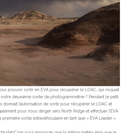
nous pouvoir sortir en EVA pour récupérer le LOAC, qui risquait
r notre deuxième sortie de photogrammétrie ? Pendant le petit
 donnait l’autorisation de sortir pour récupérer le LOAC et
également pour nous diriger vers North Ridge et effectuer l’EVA
ma première sortie extravéhiculaire en tant que « EVA Leader ».
acté HabCom pour annoncer que la station météo ainsi que le