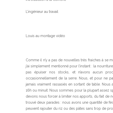
L’ingénieur au travail
Louis au montage vidéo
Comme il n’y a pas de nouvelles très fraiches à se me
j’ai simplement mentionné pour l’instant : la nourrit
pas épuiser nos stocks, et n’avons aucun produ
occasionnellement de la serre. Nous, et pour ne p
jamais vraiment rassasiés en sortant de table. Nou
16h ou minuit. Nous sommes pour la plupart assez spo
devons nous forcer à limiter nos apports, du fait de
trouvé deux parades : nous avons une quantité de féc
peuvent rajouter du riz ou des pâtes sans trop de prob