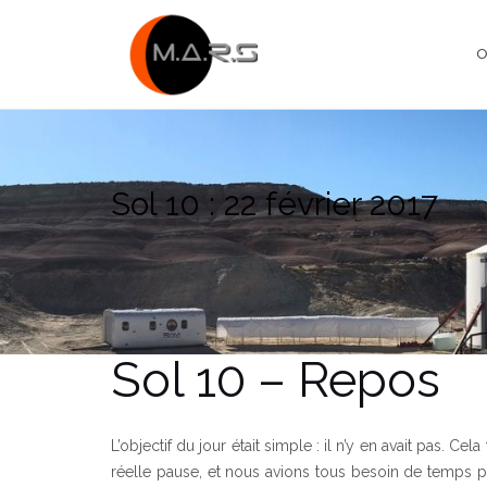
Skip
to
O
content
Sol 10 : 22 février 2017
Sol 10 – Repos
L’objectif du jour était simple : il n’y en avait pas. C
réelle pause, et nous avions tous besoin de temps 