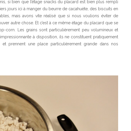
is, si bien que l’étage snacks du placard est bien plus rempli
rs jours ici à manger du beurre de cacahuète, des biscuits en
les, mais avons vite réalisé que si nous voulions éviter de
r trouver autre chose. Et c’est à ce même étage du placard que se
pop-corn. Les grains sont particulièrement peu volumineux et
mpressionnante à disposition, ils ne constituent pratiquement
s, et prennent une place particulièrement grande dans nos