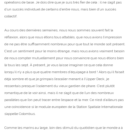
opérations de base. Je dois dire que je suis très fier de cela : il ne s’agit pas
d’un succès individuel de certains d’entre nous, mais bien d’un succès
collectif.
Au cours des dernières semaines, nous nous sommes souvent fait la
réflexion, alors que nous étions tous attablés, que nous avions l’impression
de ne pas être suffisamment nombreux pour que tout le monde soit présent.
C’est un sentiment pour le moins étrange, mais nous avions vraiment besoin
de nous compter mutuellement pour nous convaincre que nous étions bien
là tous les sept. À présent, je vous laisse imaginer ce que cela donne
lorsqu’il n’y a plus que quatre membres d’équipage à bord ! Alors qu’il faisait
déjà sombre et que je grimpais l’escalier menant à l’Upper Deck, je
ressentais presque l’isolement du vieux gardien de phare. C’est plutôt
romantique de le voir ainsi, mais il ne s’agit que de l’un des nombreux
parallèles que l’on peut tracer entre l’espace et la mer. Ce n’est d’ailleurs pas
une coïncidence si le module européen de la Station Spatiale Internationale
s’appelle Colombus.
Comme les marins au large, loin des stimuli du quotidien que le monde a à