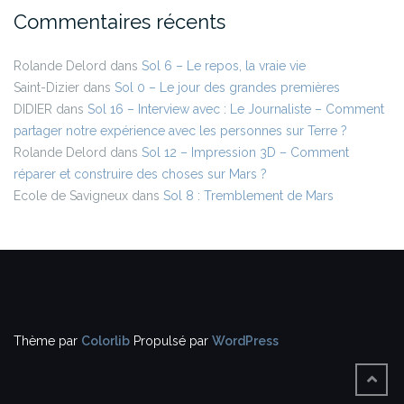
Commentaires récents
Rolande Delord
dans
Sol 6 – Le repos, la vraie vie
Saint-Dizier
dans
Sol 0 – Le jour des grandes premières
DIDIER
dans
Sol 16 – Interview avec : Le Journaliste – Comment
partager notre expérience avec les personnes sur Terre ?
Rolande Delord
dans
Sol 12 – Impression 3D – Comment
réparer et construire des choses sur Mars ?
Ecole de Savigneux
dans
Sol 8 : Tremblement de Mars
Thème par
Colorlib
Propulsé par
WordPress