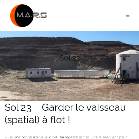
Skip
to
content
Sol 22
Sol 23 – Garder le vaisseau
(spatial) à flot !
« J’ai une bonne nouvelle, dit-il. J’ai regardé le ciel. Une fusée vient pour