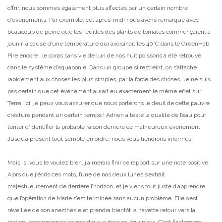
offrir, nous sommes également plus affectés par un certain nombre
d’événements. Par exemple, cet après-midi nous avons remarqué avec
beaucoup de peine que les feuilles des plants de tomates commençaient à
jaunir, à cause d’une température qui avoisinait les 40°C dans le GreenHab.
Pire encore : le corps sans vie de l’un de nos huit poissons a été retrouvé
dans le système d’aquaponie. Dans un groupe si restreint, on s’attache
rapidement aux choses les plus simples, par la force des choses. Je ne suis
pas certain que cet événement aurait eu exactement le même effet sur
Terre. Ici, je peux vous assurer que nous porterons le deuil de cette pauvre
créature pendant un certain temps ! Adrien a testé la qualité de l’eau pour
tenter d’identifier la probable raison derrière ce malheureux événement.
Jusqu’à présent tout semble en ordre, nous vous tiendrons informés.
Mais, si vous le voulez bien, j’aimerais finir ce rapport sur une note positive.
Alors que j’écris ces mots, l’une de nos deux lunes s’extrait
majestueusement de derrière l’horizon, et je viens tout juste d’apprendre
que l’opération de Marie s’est terminée sans aucun problème. Elle s’est
réveillée de son anesthésie et prendra bientôt la navette retour vers la
station, accompagnée de nos deux autres co-équipiers. C’est finalement