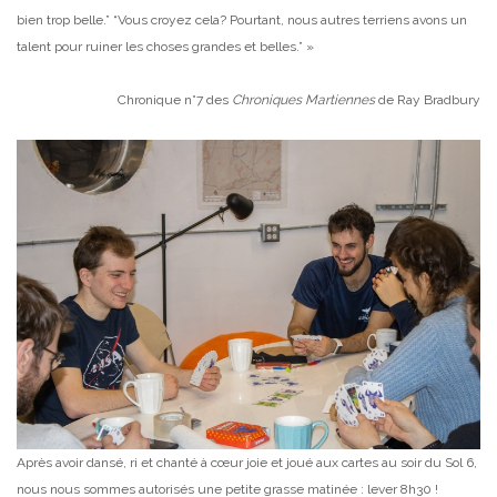
bien trop belle.”
“Vous croyez cela? Pourtant, nous autres terriens avons un
talent pour ruiner les choses grandes et belles.” »
Chronique n°7 des
Chroniques Martiennes
de Ray Bradbury
Après avoir dansé, ri et chanté à cœur joie et joué aux cartes au soir du Sol 6,
nous nous sommes autorisés une petite grasse matinée : lever 8h30 !