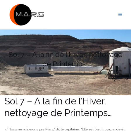
Skip
to
content
Sol 7 – A la fin de l’Hiver, nettoyage
de Printemps…
Sol 7 – A la fin de l’Hiver,
nettoyage de Printemps…
« “Nous ne ruinerons pas Mars,” dit le capitaine. “Elle est bien trop grande et