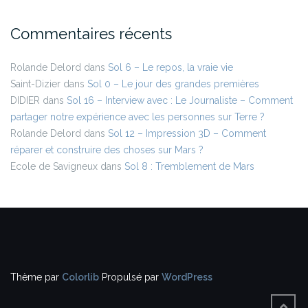
Commentaires récents
Rolande Delord
dans
Sol 6 – Le repos, la vraie vie
Saint-Dizier
dans
Sol 0 – Le jour des grandes premières
DIDIER
dans
Sol 16 – Interview avec : Le Journaliste – Comment
partager notre expérience avec les personnes sur Terre ?
Rolande Delord
dans
Sol 12 – Impression 3D – Comment
réparer et construire des choses sur Mars ?
Ecole de Savigneux
dans
Sol 8 : Tremblement de Mars
Thème par
Colorlib
Propulsé par
WordPress