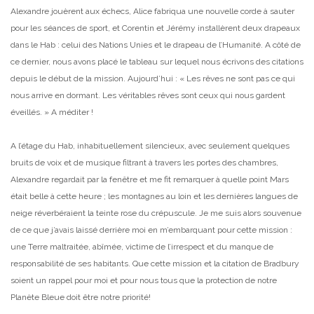
Alexandre jouèrent aux échecs, Alice fabriqua une nouvelle corde à sauter
pour les séances de sport, et Corentin et Jérémy installèrent deux drapeaux
dans le Hab : celui des Nations Unies et le drapeau de l’Humanité. A côté de
ce dernier, nous avons placé le tableau sur lequel nous écrivons des citations
depuis le début de la mission. Aujourd’hui : « Les rêves ne sont pas ce qui
nous arrive en dormant. Les véritables rêves sont ceux qui nous gardent
éveillés. » A méditer !
A l’étage du Hab, inhabituellement silencieux, avec seulement quelques
bruits de voix et de musique filtrant à travers les portes des chambres,
Alexandre regardait par la fenêtre et me fit remarquer à quelle point Mars
était belle à cette heure ; les montagnes au loin et les dernières langues de
neige réverbéraient la teinte rose du crépuscule. Je me suis alors souvenue
de ce que j’avais laissé derrière moi en m’embarquant pour cette mission :
une Terre maltraitée, abîmée, victime de l’irrespect et du manque de
responsabilité de ses habitants. Que cette mission et la citation de Bradbury
soient un rappel pour moi et pour nous tous que la protection de notre
Planète Bleue doit être notre priorité!