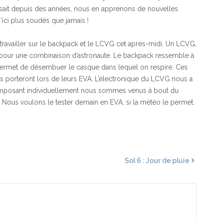
sait depuis des années, nous en apprenons de nouvelles
’ici plus soudés que jamais !
travailler sur le backpack et le LCVG cet après-midi. Un LCVG,
t pour une combinaison d’astronaute. Le backpack ressemble à
, il permet de désembuer le casque dans lequel on respire. Ces
 porteront lors de leurs EVA. L’électronique du LCVG nous a
composant individuellement nous sommes venus à bout du
! Nous voulons le tester demain en EVA, si la météo le permet.
Sol 6 : Jour de pluie