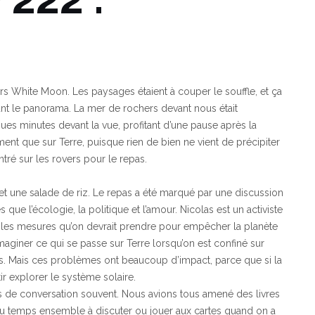
ers White Moon. Les paysages étaient à couper le souffle, et ça
nt le panorama. La mer de rochers devant nous était
ques minutes devant la vue, profitant d’une pause après la
ement que sur Terre, puisque rien de bien ne vient de précipiter
ntré sur les rovers pour le repas.
 et une salade de riz. Le repas a été marqué par une discussion
s que l’écologie, la politique et l’amour. Nicolas est un activiste
 les mesures qu’on devrait prendre pour empêcher la planète
imaginer ce qui se passe sur Terre lorsqu’on est confiné sur
ous. Mais ces problèmes ont beaucoup d’impact, parce que si la
ir explorer le système solaire.
ts de conversation souvent. Nous avions tous amené des livres
du temps ensemble à discuter ou jouer aux cartes quand on a