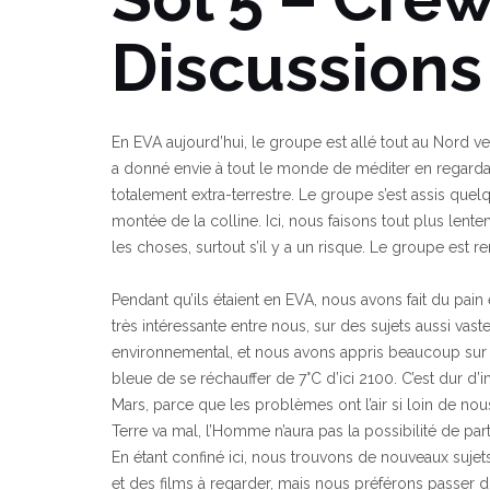
Discussions
En EVA aujourd’hui, le groupe est allé tout au Nord v
a donné envie à tout le monde de méditer en regarda
totalement extra-terrestre. Le groupe s’est assis quel
montée de la colline. Ici, nous faisons tout plus lent
les choses, surtout s’il y a un risque. Le groupe est re
Pendant qu’ils étaient en EVA, nous avons fait du pain
très intéressante entre nous, sur des sujets aussi vaste
environnemental, et nous avons appris beaucoup sur
bleue de se réchauffer de 7°C d’ici 2100. C’est dur d’
Mars, parce que les problèmes ont l’air si loin de n
Terre va mal, l’Homme n’aura pas la possibilité de part
En étant confiné ici, nous trouvons de nouveaux suje
et des films à regarder, mais nous préférons passer 