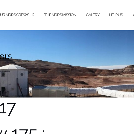
UR MDRS CREWS
THE MDRS MISSION
GALERY
HELP US!
ors
017
 175 :