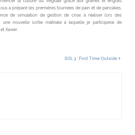
mencer la culture du Végidair grâce aux graines et engrais
 nous a préparé les premières tournées de pain et de pancakes,
nce de simulation de gestion de crise, à réaliser lors des
 une nouvelle sortie matinale à laquelle je participerai de
et Xavier.
SOL 3 : First Time Outside