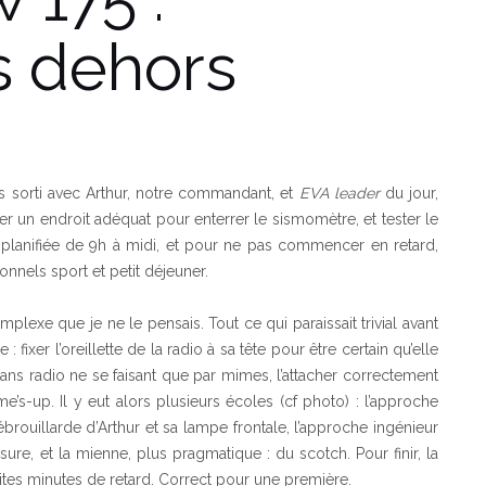
s dehors
is sorti avec Arthur, notre commandant, et
EVA leader
du jour,
r un endroit adéquat pour enterrer le sismomètre, et tester le
it planifiée de 9h à midi, et pour ne pas commencer en retard,
onnels sport et petit déjeuner.
mplexe que je ne le pensais. Tout ce qui paraissait trivial avant
xer l’oreillette de la radio à sa tête pour être certain qu’elle
ns radio ne se faisant que par mimes, l’attacher correctement
’s-up. Il y eut alors plusieurs écoles (cf photo) : l’approche
ouillarde d’Arthur et sa lampe frontale, l’approche ingénieur
e, et la mienne, plus pragmatique : du scotch. Pour finir, la
tites minutes de retard. Correct pour une première.