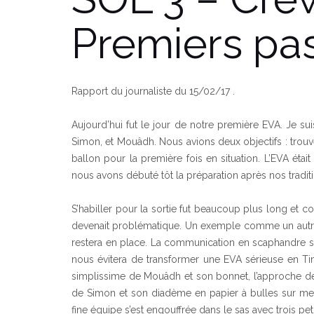
Premiers pa
Rapport du journaliste du 15/02/17 .
Aujourd’hui fut le jour de notre première EVA. Je su
Simon, et Mouâdh. Nous avions deux objectifs : trouve
ballon pour la première fois en situation. L’EVA éta
nous avons débuté tôt la préparation après nos traditi
S’habiller pour la sortie fut beaucoup plus long et co
devenait problématique. Un exemple comme un autre : fi
restera en place. La communication en scaphandre sa
nous évitera de transformer une EVA sérieuse en Time
simplissime de Mouâdh et son bonnet, l’approche débr
de Simon et son diadème en papier à bulles sur mesur
fine équipe s’est engouffrée dans le sas avec trois pe