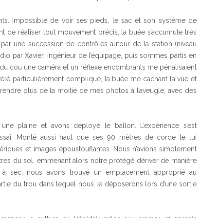
ants. Impossible de voir ses pieds, le sac et son système de
nt de réaliser tout mouvement précis, la buée s’accumule très
ar une succession de contrôles autour de la station (niveau
adio par Xavier, ingénieur de l’équipage, puis sommes partis en
tour du cou une caméra et un réflexe encombrants me pénalisaient
élé particulièrement compliqué, la buée me cachant la vue et
prendre plus de la moitié de mes photos à l’aveugle, avec des
une plaine et avons déployé le ballon. L’expérience s’est
essai. Monté aussi haut que ses 90 mètres de corde le lui
ériques et images époustouflantes. Nous n’avions simplement
mètres du sol, emmenant alors notre protégé dériver de manière
ière à sec, nous avons trouvé un emplacement approprié au
tie du trou dans lequel nous le déposerons lors d’une sortie