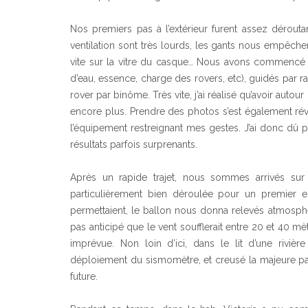
Nos premiers pas à l’extérieur furent assez dérout
ventilation sont très lourds, les gants nous empêche
vite sur la vitre du casque… Nous avons commencé p
d’eau, essence, charge des rovers, etc), guidés par r
rover par binôme. Très vite, j’ai réalisé qu’avoir au
encore plus. Prendre des photos s’est également rév
l’équipement restreignant mes gestes. J’ai donc dû 
résultats parfois surprenants.
Après un rapide trajet, nous sommes arrivés sur 
particulièrement bien déroulée pour un premier 
permettaient, le ballon nous donna relevés atmosph
pas anticipé que le vent soufflerait entre 20 et 40 
imprévue. Non loin d’ici, dans le lit d’une riv
déploiement du sismomètre, et creusé la majeure par
future.