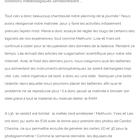
conditions météorologiques s’amélioreraient …
Tout ceci a donc beaucoup chamboulé notre planning de la journée ! Nous
avons réorganisé notre matinée, pour y faire les activités initialement
prévues l’après-midi. Marie a donc essayé de régler les bugs de certains des
logiciels de nos expériences, tout comme Mathurin. Lise et Yves ont
continué à coder pour la récupération des données de la balance. Pendant ce
temps, Léa écrivait des articles de vulgarisation scientifique pour notre site
internet. Avec le froid des derniers jours, nous craignions que les batteries
qui alimentent les instruments atmosphériques se soient déchargées trop
vite. Leo, notre ingénieur de bord, a donc eu une idée : fabriquer une boite
isolante, dans laquelle nous pourrions placer les batteries, afin que le
problème ne se reproduise plus ! Il a donc passé sa matinée à bricoler son
idée grâce à tout le matériel du module dédié, le RAM.
A 13h, le verdict est tombé : la météo s’est améliorée ! Mathurin, Yves et Leo
ont donc pu sortir en EVA avec le drone pour prendre des photos de Candor
Chasma, ce qui permettra ensuite de générer les cartes 2D et 3D pour la
photogrammétrie ! Comme la semaine dernière, les équipes de