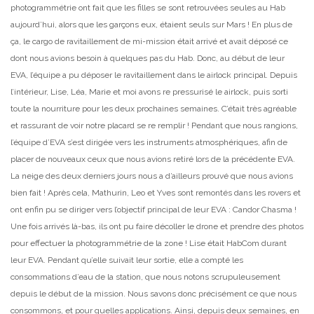
photogrammétrie ont fait que les filles se sont retrouvées seules au Hab
aujourd’hui, alors que les garçons eux, étaient seuls sur Mars ! En plus de
ça, le cargo de ravitaillement de mi-mission était arrivé et avait déposé ce
dont nous avions besoin à quelques pas du Hab. Donc, au début de leur
EVA, l’équipe a pu déposer le ravitaillement dans le airlock principal. Depuis
l’intérieur, Lise, Léa, Marie et moi avons re pressurisé le airlock, puis sorti
toute la nourriture pour les deux prochaines semaines. C’était très agréable
et rassurant de voir notre placard se re remplir ! Pendant que nous rangions,
l’équipe d’EVA s’est dirigée vers les instruments atmosphériques, afin de
placer de nouveaux ceux que nous avions retiré lors de la précédente EVA.
La neige des deux derniers jours nous a d’ailleurs prouvé que nous avions
bien fait ! Après cela, Mathurin, Leo et Yves sont remontés dans les rovers et
ont enfin pu se diriger vers l’objectif principal de leur EVA : Candor Chasma !
Une fois arrivés là-bas, ils ont pu faire décoller le drone et prendre des photos
pour effectuer la photogrammétrie de la zone ! Lise était HabCom durant
leur EVA. Pendant qu’elle suivait leur sortie, elle a compté les
consommations d’eau de la station, que nous notons scrupuleusement
depuis le début de la mission. Nous savons donc précisément ce que nous
consommons, et pour quelles applications. Ainsi, depuis deux semaines, en