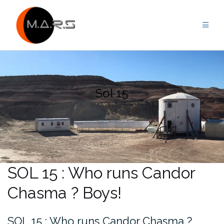
Skip
to
content
Sol 15
SOL 15 : Who runs Candor
Chasma ? Boys!
SOL 15 : Who runs Candor Chasma ?