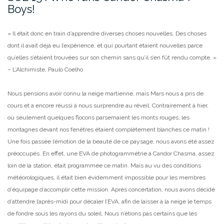
Boys!
« Il était donc en train d’apprendre diverses choses nouvelles. Des choses
dont il avait déjà eu l’expérience, et qui pourtant étaient nouvelles parce
qu’elles s’étaient trouvées sur son chemin sans qu’il s’en fût rendu compte. »
– L’Alchimiste, Paulo Coelho
Nous pensions avoir connu la neige martienne, mais Mars nous a pris de
cours et a encore réussi à nous surprendre au réveil. Contrairement à hier,
où seulement quelques flocons parsemaient les monts rouges, les
montagnes devant nos fenêtres étaient complètement blanches ce matin !
Une
fois passée l’émotion de la beauté de ce paysage, nous avons été assez
préoccupés. En effet, une EVA de photogrammétrie à Candor Chasma, assez
loin de la station, était programmée ce matin. Mais au vu des conditions
météorologiques, il était bien évidemment impossible pour les membres
d’équipage d’accomplir cette mission. Après concertation, nous avons décidé
d’attendre l’après-midi pour décaler l’EVA, afin de laisser à la neige le temps
de fondre sous les rayons du soleil. Nous n’étions pas certains que les