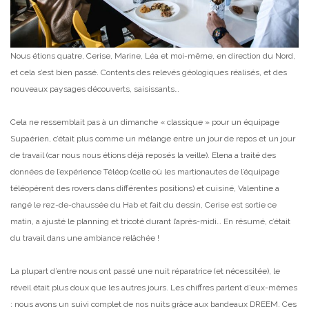
Nous étions quatre, Cerise, Marine, Léa et moi-même, en direction du Nord,
et cela s’est bien passé. Contents des relevés géologiques réalisés, et des
nouveaux paysages découverts, saisissants…
Cela ne ressemblait pas à un dimanche « classique » pour un équipage
Supaérien, c’était plus comme un mélange entre un jour de repos et un jour
de travail (car nous nous étions déjà reposés la veille). Elena a traité des
données de l’expérience Téléop (celle où les martionautes de l’équipage
téléopèrent des rovers dans différentes positions) et cuisiné, Valentine a
rangé le rez-de-chaussée du Hab et fait du dessin, Cerise est sortie ce
matin, a ajusté le planning et tricoté durant l’après-midi… En résumé, c’était
du travail dans une ambiance relâchée !
La plupart d’entre nous ont passé une nuit réparatrice (et nécessitée), le
réveil était plus doux que les autres jours. Les chiffres parlent d’eux-mêmes
: nous avons un suivi complet de nos nuits grâce aux bandeaux DREEM. Ces