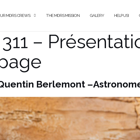
UR MDRS CREWS
THE MDRS MISSION
GALERY
HELP US!
311 – Présentati
ipage
Quentin Berlemont –
Astronom