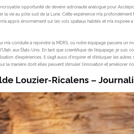
u l’incroyable opportunité de devenir astronaute analogue pour Asclépio
ler la vie au pôle sud de la Lune. Cette expérience m’a profondément 
m’a appris énormément sur les vols spatiaux habités et m’a inspirée à
qui m’a conduite à rejoindre la MDRS, où notre équipage passera un moi
l’Utah, aux États-Unis. En tant que scientifique de l’équipage, je suis
lisation d’expériences. Il s’agit aussi d’inspirer et d’éduquer les autres
ur la manière dont elles peuvent stimuler l’innovation et améliorer not
olde Louzier-Ricalens – Journali