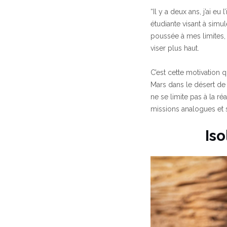
“Il y a deux ans, j’ai e
étudiante visant à simu
poussée à mes limites, 
viser plus haut.
C’est cette motivation 
Mars dans le désert de 
ne se limite pas à la réa
missions analogues et s
Is