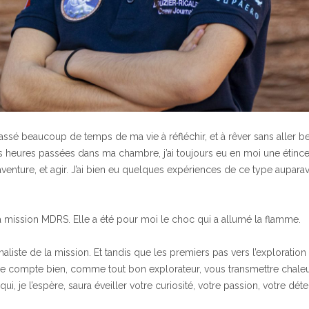
 passé beaucoup de temps de ma vie à réfléchir, et à rêver sans aller 
heures passées dans ma chambre, j’ai toujours eu en moi une étince
l’aventure, et agir. J’ai bien eu quelques expériences de ce type aupar
 la mission MDRS. Elle a été pour moi le choc qui a allumé la flamme.
rnaliste de la mission. Et tandis que les premiers pas vers l’exploratio
 je compte bien, comme tout bon explorateur, vous transmettre chale
ui, je l’espère, saura éveiller votre curiosité, votre passion, votre dét