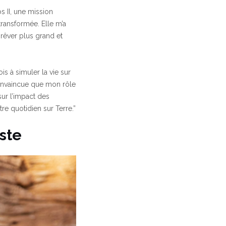
s II, une mission
transformée. Elle m’a
 rêver plus grand et
s à simuler la vie sur
 convaincue que mon rôle
 sur l’impact des
re quotidien sur Terre.”
ste