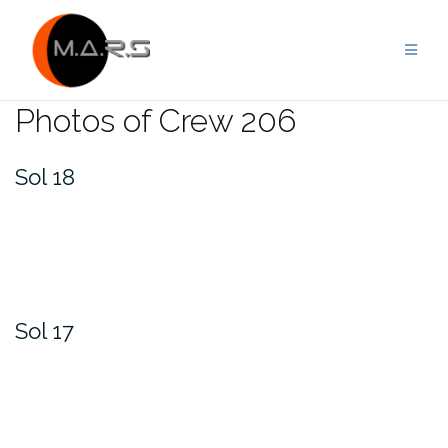
Skip
to
content
Photos of Crew 206
Sol 18
Sol 17