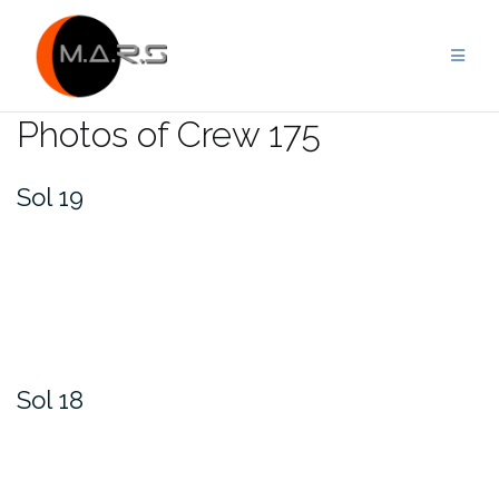
Skip
to
content
Photos of Crew 175
Sol 19
Sol 18