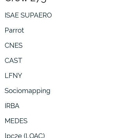
ISAE SUPAERO
Parrot
CNES
CAST
LFNY
Sociomapping
IRBA
MEDES
lpc2e (LOAC)