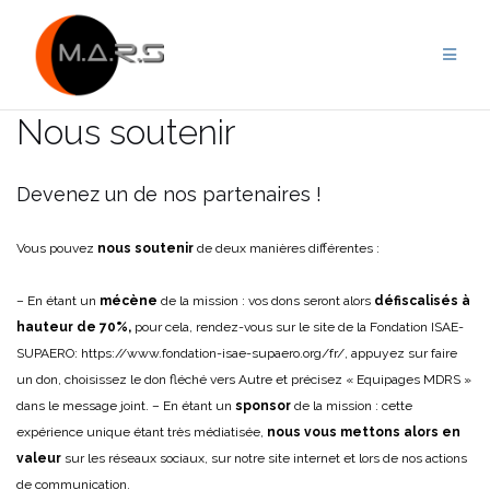
Skip
to
content
Nous soutenir
Devenez un de nos partenaires !
Vous pouvez
nous soutenir
de deux manières différentes :
– En étant un
mécène
de la mission : vos dons seront alors
défiscalisés à
hauteur de
70%,
pour cela, rendez-vous sur le site de la Fondation ISAE-
SUPAERO: https://www.fondation-isae-supaero.org/fr/, appuyez sur faire
un don, choisissez le don fléché vers Autre et précisez « Equipages MDRS »
dans le message joint.
– En étant un
sponsor
de la mission : cette
expérience unique étant très médiatisée,
nous vous
mettons alors en
valeur
sur les réseaux sociaux, sur notre site internet et lors de nos actions
de communication.