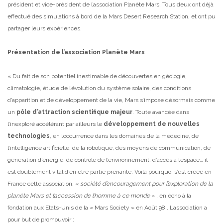
président et vice-président de l’association Planète Mars. Tous deux ont déjà
effectué des simulations à bord de la Mars Desert Research Station, et ont pu
partager leurs expériences.
Présentation de l’association Planète Mars
« Du fait de son potentiel inestimable de découvertes en géologie,
climatologie, étude de l’évolution du système solaire, des conditions
d’apparition et de développement de la vie, Mars s’impose désormais comme
un
pôle d’attraction scientifique majeur
. Toute avancée dans
l’inexploré accélérant par ailleurs le
développement de nouvelles
technologies
, en l’occurrence dans les domaines de la médecine, de
l’intelligence artificielle, de la robotique, des moyens de communication, de
génération d’énergie, de contrôle de l’environnement, d’accès à l’espace… il
est doublement vital d’en être partie prenante.
Voilà pourquoi s’est créée en
France cette association, «
société d’encouragement pour l’exploration de la
planète Mars et l’accession de l’homme à ce monde
» , en écho à la
fondation aux Etats-Unis de la « Mars Society » en Août 98 .
L’association a
pour but de promouvoir :