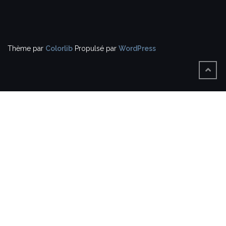
Thème par
Colorlib
Propulsé par
WordPress