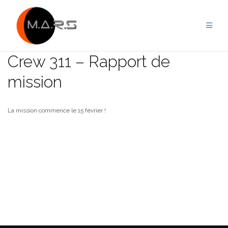
Skip
to
content
Crew 311 – Rapport de
mission
La mission commence le 15 février !