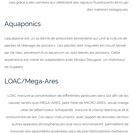
vies grâce à des caméras qui détectent des signaux fluorescents émis par
des matières biologiques.
Aquaponics
L’aquaponie est un système de production alimentaire qui unit la culture de
plantes et l’
élevage de poissons
. Les plantes sont irriguées en circuit fermé
par de l’eau provenant d’un
aquarium
où sont élevés les poissons. Cette
expérience est mené en collaboration avec Nicolas Drougard, un chercheur
de Supaero.
LOAC/Mega-Ares
LOAC mesure la concentration de différentes particules dans l’air afin de les
classer, tandis que MEGA-ARES, petit frère de MICRO-ARES, seule charge
utile de l’atterrisseur Schiaparelli, mesure le champ électrique et la
conductivité de l’air. Ces deux instruments, avec l’apport de données de trois
autres appareils atmosphériques que nous emmèneront, permettent de
mesurer des paramètres essentiels pour étudier l’atmosphère martienne,