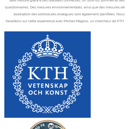
sera mesuré grâce à des bracelets connectés, un suivi du sommeil et des
questionnaires. Des mesures environnementales, ainsi que des mesures de
localisation des astronautes analogues sont également planifiées. Nous
travaillons sur cette expérience avec Michail Magkos, un chercheur de KTH.