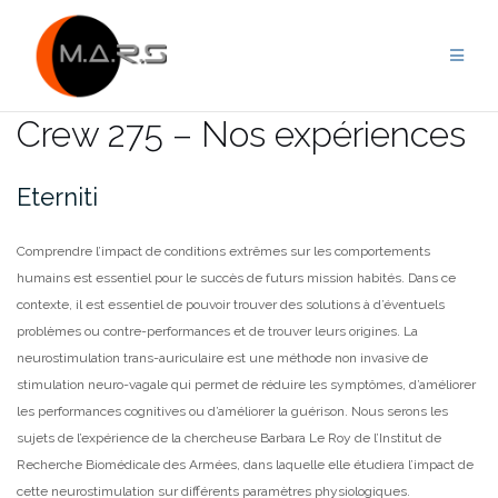
Skip
to
content
Crew 275 – Nos expériences
Eterniti
Comprendre l’impact de conditions extrêmes sur les comportements
humains est essentiel pour le succès de futurs mission habités. Dans ce
contexte, il est essentiel de pouvoir trouver des solutions à d’éventuels
problèmes ou contre-performances et de trouver leurs origines. La
neurostimulation trans-auriculaire est une méthode
non invasive de
stimulation neuro-vagale qui permet de réduire les symptômes, d’améliorer
les performances cognitives ou d’améliorer la guérison. Nous serons les
sujets de l’expérience de la chercheuse Barbara Le Roy de l’Institut de
Recherche Biomédicale des Armées, dans laquelle elle étudiera l’impact de
cette neurostimulation sur différents paramètres physiologiques.