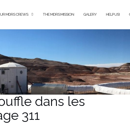
UR MDRS CREWS
THE MDRS MISSION
GALERY
HELP US!
ouffle dans les
age 311