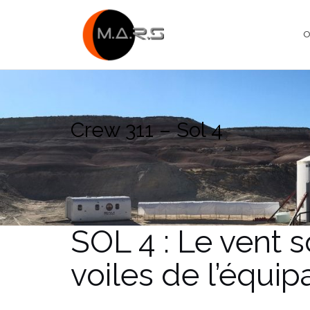
Skip
to
O
content
Crew 311 – Sol 4
SOL 4 : Le vent s
voiles de l’équip