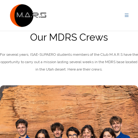
Skip
to
content
Our MDRS Crews
For several years, ISAE-SUPAERO students members of the Club M.A.R.S have the
opportunity to carry out a mission lasting several weeks in the MDRS base located
in the Utah desert. Here are their crews.