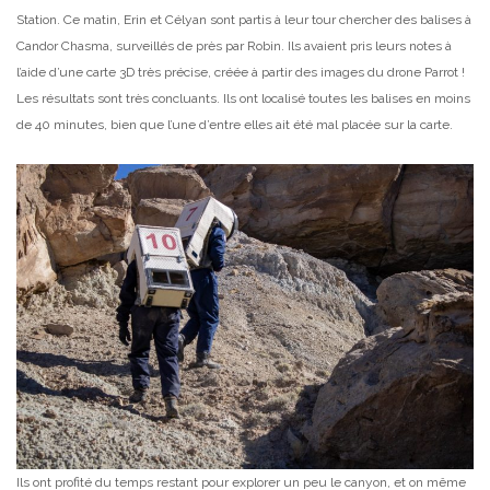
Station. Ce matin, Erin et Célyan sont partis à leur tour chercher des balises à
Candor Chasma, surveillés de près par Robin. Ils avaient pris leurs notes à
l’aide d’une carte 3D très précise,
créée à partir des images du drone Parrot !
Les résultats sont très concluants. Ils ont localisé toutes les balises en moins
de 40 minutes, bien que l’une d’entre elles ait été mal placée sur la carte.
Ils ont profité du temps restant pour explorer un peu le canyon, et on même