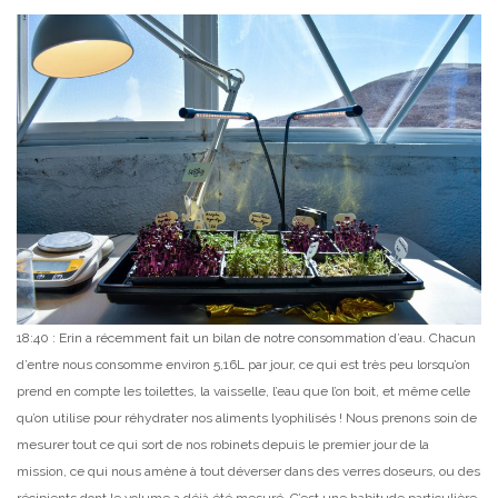
18:40 : Erin a récemment fait un bilan de notre consommation d’eau. Chacun
d’entre nous consomme environ 5,16L par jour, ce qui est très peu lorsqu’on
prend en compte les toilettes, la vaisselle, l’eau que l’on boit, et même celle
qu’on utilise pour réhydrater nos aliments lyophilisés ! Nous prenons soin de
mesurer tout ce qui sort de nos robinets depuis le premier jour de la
mission, ce qui nous amène à tout déverser dans des verres doseurs, ou des
récipients dont le volume a déjà été mesuré. C’est une habitude particulière