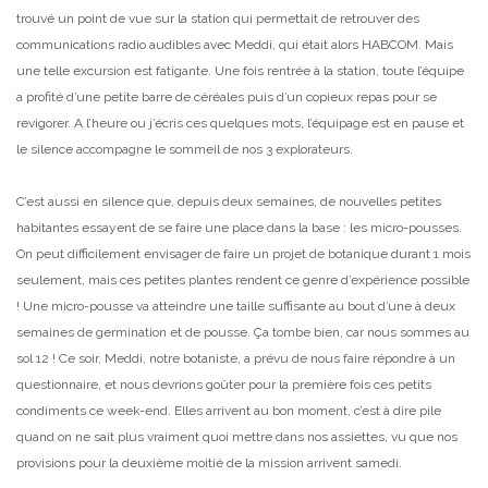
trouvé un point de vue sur la station qui permettait de retrouver des
communications radio audibles avec Meddi, qui était alors HABCOM. Mais
une telle excursion est fatigante. Une fois rentrée à la station, toute l’équipe
a profité d’une petite barre de céréales puis d’un copieux repas pour se
revigorer. A l’heure ou j’écris ces quelques mots, l’équipage est en pause et
le silence accompagne le sommeil de nos 3 explorateurs.
C’est aussi en silence que, depuis deux semaines, de nouvelles petites
habitantes essayent de se faire une place dans la base : les micro-pousses.
On peut difficilement envisager de faire un projet de botanique durant 1 mois
seulement, mais ces petites plantes rendent ce genre d’expérience possible
! Une micro-pousse va atteindre une taille suffisante au bout d’une à deux
semaines de germination et de pousse. Ça tombe bien, car nous sommes au
sol 12 ! Ce soir, Meddi, notre botaniste, a prévu de nous faire répondre à un
questionnaire, et nous devrions goûter pour la première fois ces petits
condiments ce week-end. Elles arrivent au bon moment, c’est à dire pile
quand on ne sait plus vraiment quoi mettre dans nos assiettes, vu que nos
provisions pour la deuxième moitié de la mission arrivent samedi.